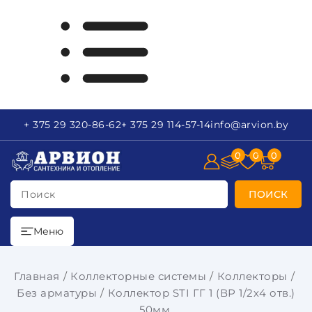
+ 375 29
320-86-62
+ 375 29
114-57-14
info
@arvion.by
0
0
0
Поиск
ПОИСК
Меню
Главная
Коллекторные системы
Коллекторы
Без арматуры
Коллектор STI ГГ 1 (ВР 1/2х4 отв.)
50мм.