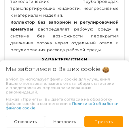
технологических трубопроводах,
транспортирующих жидкости, неагрессивные
к материалам изделия.
Коллектор без запорной и регулировочной
арматуры
распределяет рабочую среду в
системе без возможности перекрытия
движения потока через отдельный отвод и
регулирования расхода рабочей среды.
ХАРАКТЕРИСТИКИ
Мы заботимся о Ваших
cookie
Рабочее давление,
1.6
arvion.by использует файлы cookie для улучшения
МПа
Вашего пользовательского опыта, сбора статистики
и представления персонализированных
рекомендаций.
Тип соединения
Муфта | Муфта
Нажав «Принять», Вы даете согласие на обработку
файлов cookie в соответствии с
Политикой обработки
файлов cookie
.
Количество
4
выходов
Отклонить
Настроить
Принять