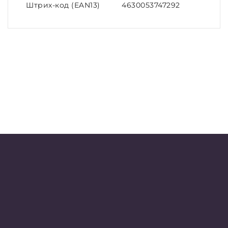
Штрих-код (EAN13)
4630053747292