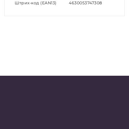
Штрих-код (EAN13)
4630053747308