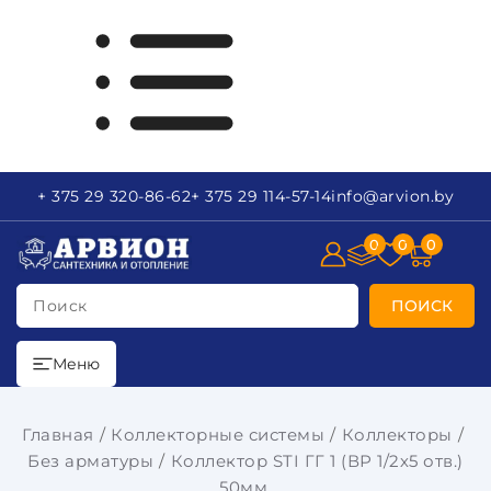
+ 375 29
320-86-62
+ 375 29
114-57-14
info
@arvion.by
0
0
0
Поиск
ПОИСК
Меню
Главная
Коллекторные системы
Коллекторы
Без арматуры
Коллектор STI ГГ 1 (ВР 1/2х5 отв.)
50мм.