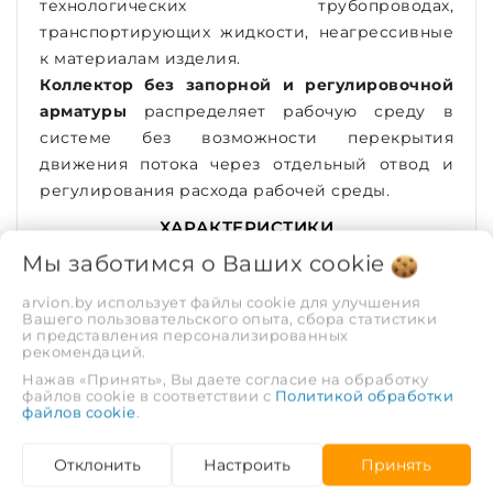
технологических трубопроводах,
транспортирующих жидкости, неагрессивные
к материалам изделия.
Коллектор без запорной и регулировочной
арматуры
распределяет рабочую среду в
системе без возможности перекрытия
движения потока через отдельный отвод и
регулирования расхода рабочей среды.
ХАРАКТЕРИСТИКИ
Мы заботимся о Ваших
cookie
Рабочее давление,
1.6
arvion.by использует файлы cookie для улучшения
МПа
Вашего пользовательского опыта, сбора статистики
и представления персонализированных
рекомендаций.
Тип соединения
Муфта | Муфта
Нажав «Принять», Вы даете согласие на обработку
файлов cookie в соответствии с
Политикой обработки
файлов cookie
.
Количество
5
выходов
Отклонить
Настроить
Принять