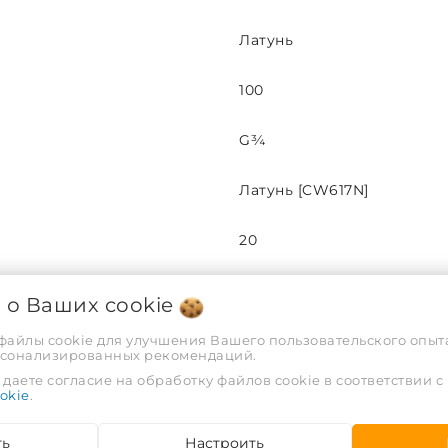
Латунь
100
G¾
Латунь [CW617N]
20
16
я о Ваших
cookie
 файлы cookie для улучшения Вашего пользовательского опыта
36
рсонализированных рекомендаций.
даете согласие на обработку файлов cookie в соответствии с
127
okie
.
Черный | Зеленый
ть
Настроить