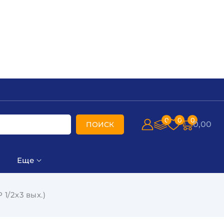
0
0
0
0,00
ПОИСК
Еще
1/2х3 вых.)