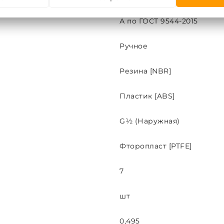
А по ГОСТ 9544-2015
Ручное
Резина [NBR]
Пластик [ABS]
G½ (Наружная)
Фторопласт [PTFE]
7
шт
0,495