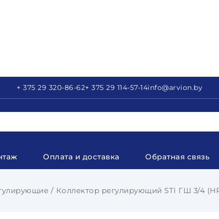
+ 375 29
320-86-62
+ 375 29
114-57-14
info
@arvion.by
нтаж
Оплата и доставка
Обратная связь
гулирующие
Коллектор регулирующий STI ГШ 3/4 (НР 