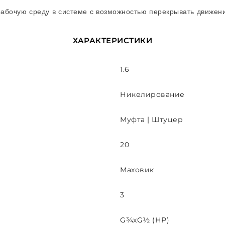
абочую среду в системе с возможностью перекрывать движение
ХАРАКТЕРИСТИКИ
1.6
Никелирование
Муфта | Штуцер
20
Маховик
3
G¾хG½ (НР)