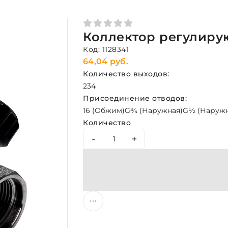
Коллектор регулирующ
Код: 1128341
64,04 руб.
Количество выходов:
2
3
4
Присоединение отводов:
16 (Обжим)
G¾ (Наружная)
G½ (Наружн
Количество
-
+