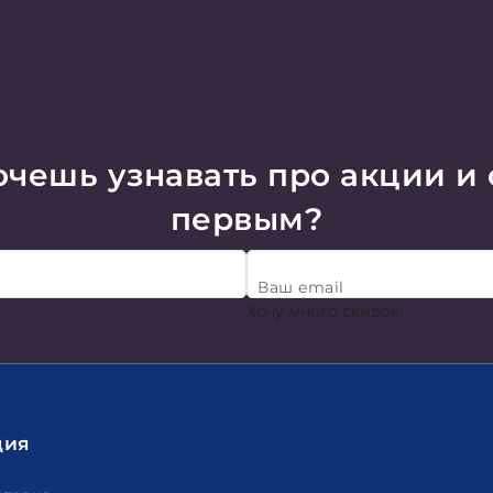
чешь узнавать про акции и
первым?
Ваш email
Хочу много скидок!
ция