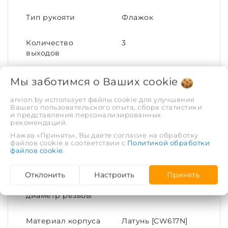
Тип рукояти
Флажок
Количество
3
выходов
Конструктивное
G¾хG½ (НР)
Мы заботимся о Ваших
cookie
исполнение
arvion.by использует файлы cookie для улучшения
Вашего пользовательского опыта, сбора статистики
Материал
Латунь
и представления персонализированных
рекомендаций.
Нажав «Принять», Вы даете согласие на обработку
Максимальная
120
файлов cookie в соответствии с
Политикой обработки
температура
файлов cookie
.
рабочей среды, С°
Отклонить
Настроить
Принять
Номинальный
G¾
диаметр резьбы
Материал корпуса
Латунь [CW617N]