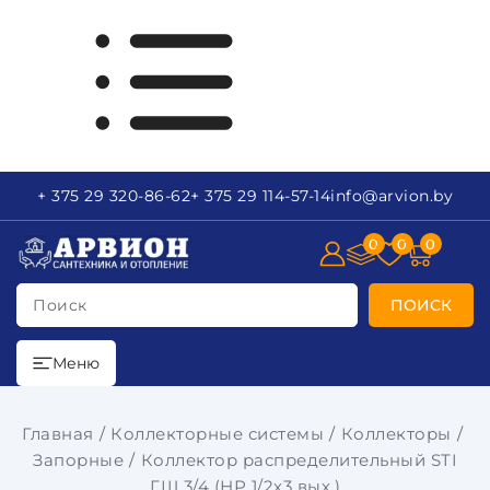
+ 375 29
320-86-62
+ 375 29
114-57-14
info
@arvion.by
0
0
0
Поиск
ПОИСК
Меню
Главная
Коллекторные системы
Коллекторы
Запорные
Коллектор распределительный STI
ГШ 3/4 (НР 1/2х3 вых.)