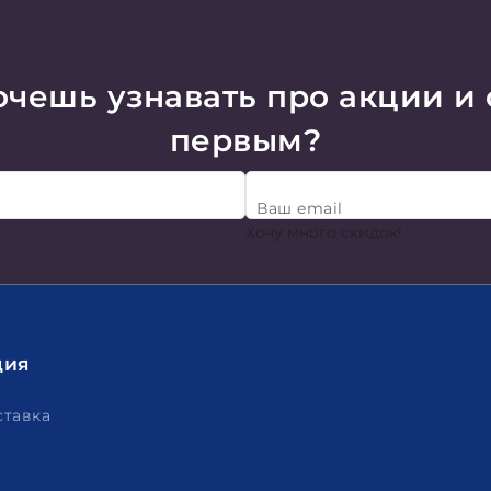
чешь узнавать про акции и
первым?
Ваш email
Хочу много скидок!
ция
ставка