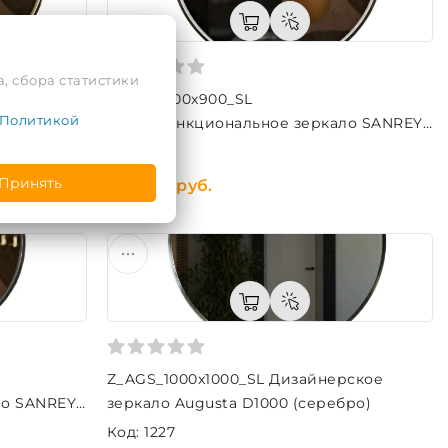
, сбора статистики
Z_SNR_900x900_SL
Политикой
ло SANREY
Многофункциональное зеркало SANREY
D900 (серебро)
Код: 1230
Принять
1 385,64 руб.
Z_AGS_1000x1000_SL Дизайнерское
ло SANREY
зеркало Augusta D1000 (серебро)
Код: 1227