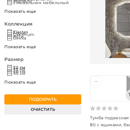
Зеркало
Умывальник мебельный
Показать еще
Коллекция
Electra
Focus
Optimum
Асти
Бекка
Показать еще
Размер
20 см
34 см
35 см
40 см
45 см
Показать еще
ПОДОБРАТЬ
ОЧИСТИТЬ
Тумба подвесная
80 с ящиками, бе