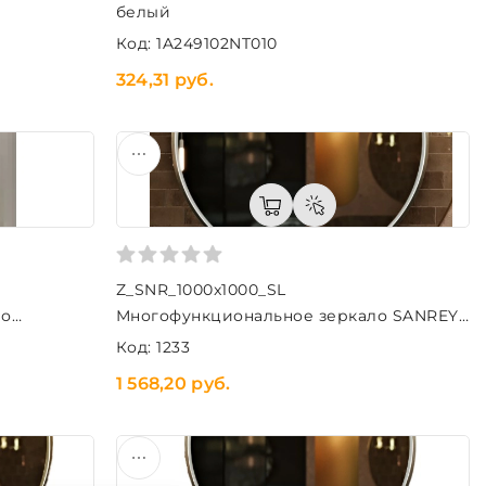
белый
Код: 1A249102NT010
324,31 руб.
Z_SNR_1000x1000_SL
ло
Многофункциональное зеркало SANREY
D1000(серебро)
Код: 1233
1 568,20 руб.