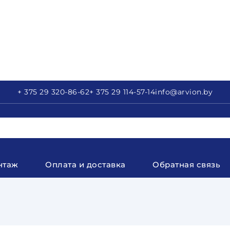
+ 375 29
320-86-62
+ 375 29
114-57-14
info
@arvion.by
нтаж
Оплата и доставка
Обратная связь