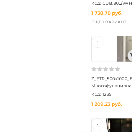
Код: CUB.80.2\WH
1 738,78 руб.
ЕЩЁ 1 ВАРИАНТ
Z_ETR_500x1000_
Многофункциона
ETRUSCAN 500х10
Код: 1235
1 209,23 руб.