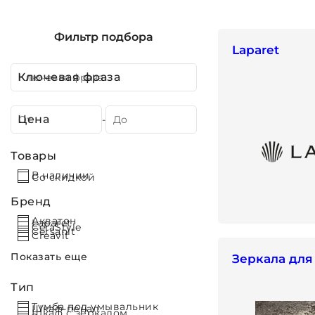
Фильтр подбора
Laparet
Ключевая фраза
Цена
-
Товары
В наличии
Со скидкой
Бренд
Акватон
Laparet
CeraStyle
Cersanit
Creavit
Показать еще
Зеркала для
Тип
Тумба под умывальник
Шкаф-пенал
Шкаф с зеркалом