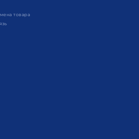
амена товара
язь