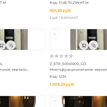
T.M
Код: CUB.70.2\WHT.M
901,55 руб.
ЕЩЁ 1 ВАРИАНТ
BL
Z_ETR_500x1000_GD
льное зеркало
Многофункциональное зерка
00 (черный)
ETRUSCAN 500х1000 (золото)
Код: 1234
1 209,23 руб.