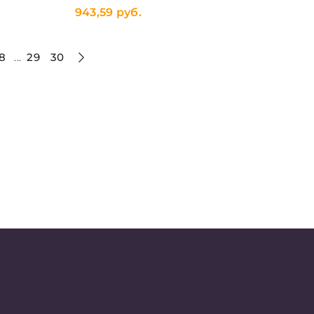
943,59 руб.
8
29
30
...