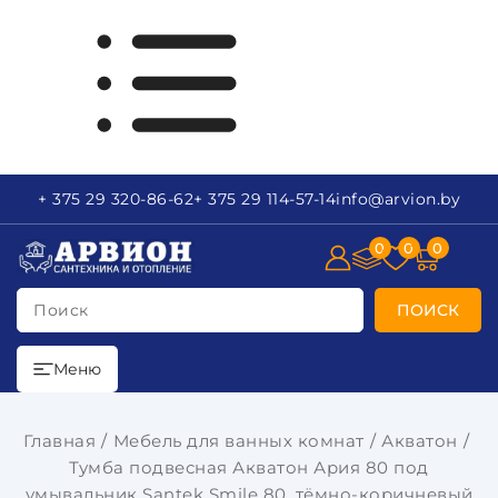
+ 375 29
320-86-62
+ 375 29
114-57-14
info
@arvion.by
0
0
0
Поиск
ПОИСК
Меню
Главная
Мебель для ванных комнат
Акватон
Тумба подвесная Акватон Ария 80 под
умывальник Santek Smile 80, тёмно-коричневый