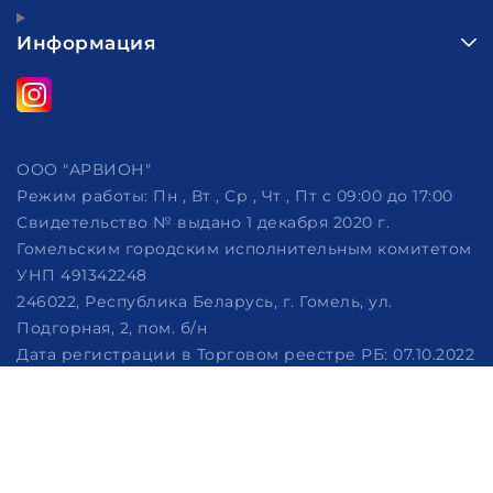
Информация
ООО "АРВИОН"
Режим работы:
Пн , Вт , Ср , Чт , Пт c 09:00 до 17:00
Свидетельство № выдано 1 декабря 2020 г.
Гомельским городским исполнительным комитетом
УНП 491342248
246022, Республика Беларусь, г. Гомель, ул.
Подгорная, 2, пом. б/н
Дата регистрации в Торговом реестре РБ: 07.10.2022
Рассмотрение обращений потребителей, телефон
+375 (29) 320-86-62, +375 (29) 114-57-14, email:
info@arvion.by
Настройка файлов cookie