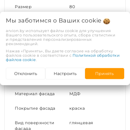
Размер
80
Мы заботимся о Ваших
cookie
Ширина, см
76
arvion.by использует файлы cookie для улучшения
Вашего пользовательского опыта, сбора статистики
Глубина, см
44.2
и представления персонализированных
рекомендаций.
Материал корпуса
ВЛДСП
Нажав «Принять», Вы даете согласие на обработку
файлов cookie в соответствии с
Политикой обработки
файлов cookie
.
Монтаж мебели
подвесной
Отклонить
Настроить
Принять
Цвет мебели
тёмно-коричневый
Материал фасада
МДФ
Покрытие фасада
краска
Вид поверхности
глянцевая
фасада