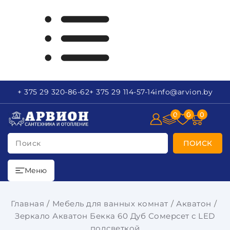
+ 375 29
320-86-62
+ 375 29
114-57-14
info
@arvion.by
0
0
0
Поиск
ПОИСК
Меню
Главная
Мебель для ванных комнат
Акватон
Зеркало Акватон Бекка 60 Дуб Сомерсет с LED
подсветкой