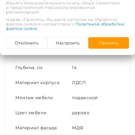
Вашего пользовательского опыта, сбора статистики
Бренд
Акватон
и представления персонализированных
рекомендаций.
Нажав «Принять», Вы даете согласие на обработку
Коллекция
Бекка
файлов cookie в соответствии с
Политикой обработки
файлов cookie
.
Размер
60х85
Отклонить
Настроить
Принять
Ширина, см
60
Глубина, см
14
Материал корпуса
ЛДСП
Монтаж мебели
подвесной
Цвет мебели
дерево
Материал фасада
МДФ