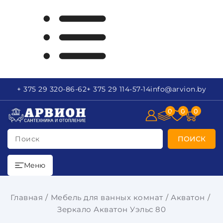
+ 375 29
320-86-62
+ 375 29
114-57-14
info
@arvion.by
0
0
0
Поиск
ПОИСК
Меню
Главная
Мебель для ванных комнат
Акватон
Зеркало Акватон Уэльс 80