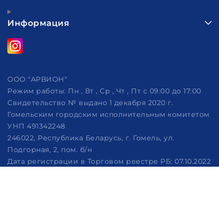
Информация
ООО "АРВИОН"
Режим работы:
Пн , Вт , Ср , Чт , Пт c 09:00 до 17:00
Свидетельство № выдано 1 декабря 2020 г.
Гомельским городским исполнительным комитетом
УНП 491342248
246022, Республика Беларусь, г. Гомель, ул.
Подгорная, 2, пом. б/н
Дата регистрации в Торговом реестре РБ: 07.10.2022
Рассмотрение обращений потребителей, телефон
+375 (29) 320-86-62, +375 (29) 114-57-14, email:
info@arvion.by
Настройка файлов cookie