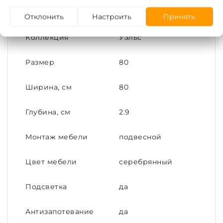
Бренд
Акватон
Отклонить
Настроить
Принять
Коллекция
Уэльс
Размер
80
Ширина, см
80
Глубина, см
2.9
Монтаж мебели
подвесной
Цвет мебели
серебрянный
Подсветка
да
Антизапотевание
да