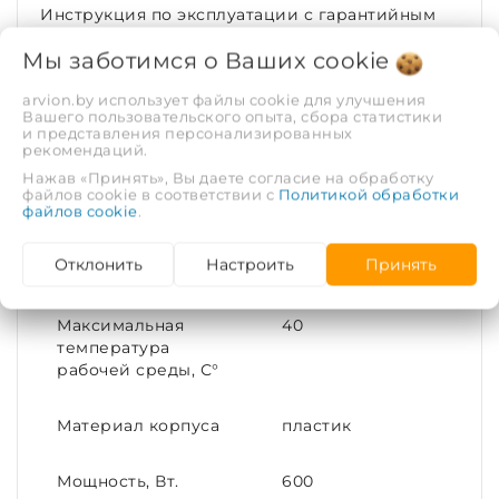
Инструкция по эксплуатации с гарантийным
талоном - 1 шт.;
Мы заботимся о Ваших
cookie
Тара упаковочная - 1 шт.
arvion.by использует файлы cookie для улучшения
ХАРАКТЕРИСТИКИ
Вашего пользовательского опыта, сбора статистики
и представления персонализированных
рекомендаций.
Конструктивное
2х40 (1х100)
Нажав «Принять», Вы даете согласие на обработку
исполнение
файлов cookie в соответствии с
Политикой обработки
файлов cookie
.
Присоединительный
40мм. | 100мм.
Отклонить
Настроить
Принять
размер
Максимальная
40
температура
рабочей среды, С°
Материал корпуса
пластик
Мощность, Вт.
600