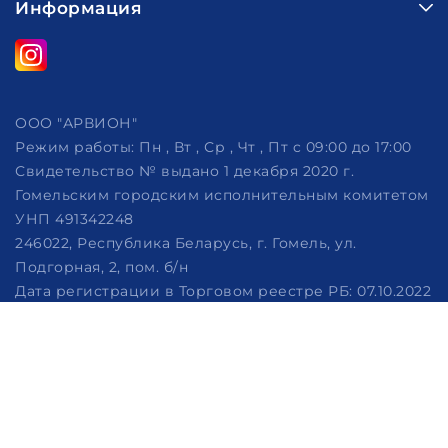
Информация
ООО "АРВИОН"
Режим работы:
Пн , Вт , Ср , Чт , Пт c 09:00 до 17:00
Свидетельство № выдано 1 декабря 2020 г.
Гомельским городским исполнительным комитетом
УНП 491342248
246022, Республика Беларусь, г. Гомель, ул.
Подгорная, 2, пом. б/н
Дата регистрации в Торговом реестре РБ: 07.10.2022
Рассмотрение обращений потребителей, телефон
+375 (29) 320-86-62, +375 (29) 114-57-14, email:
info@arvion.by
Настройка файлов cookie
Создание сайтов beseller