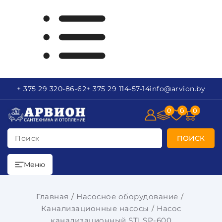
+ 375 29
320-86-62
+ 375 29
114-57-14
info
@arvion.by
0
0
0
Поиск
ПОИСК
Меню
Главная
Насосное оборудование
Канализационные насосы
Насос
канализационный STI SP-600