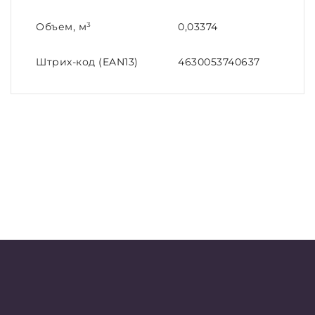
Объем, м³
0,03374
Штрих-код (EAN13)
4630053740637