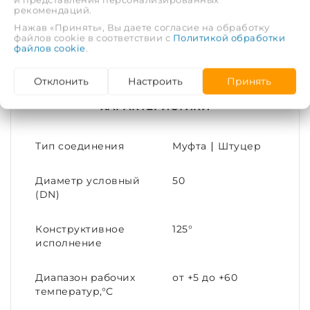
рекомендаций.
Нажав «Принять», Вы даете согласие на обработку
Состав поставки:
файлов cookie в соответствии с
Политикой обработки
файлов cookie
.
Клапан - 1 шт.;
Отклонить
Настроить
Принять
Паспорт - 1 шт./партия
ХАРАКТЕРИСТИКИ
Тип соединения
Муфта ∣ Штуцер
Диаметр условный
50
(DN)
Конструктивное
125°
исполнение
Диапазон рабочих
от +5 до +60
температур,°С