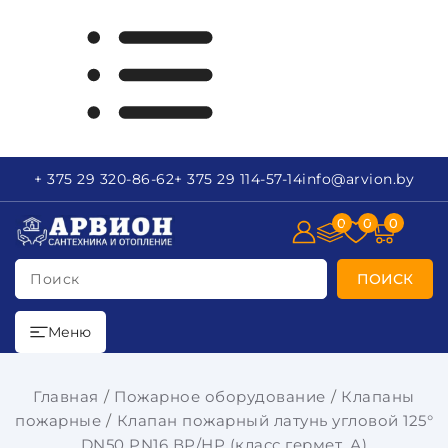
+ 375 29
320-86-62
+ 375 29
114-57-14
info
@arvion.by
0
0
0
Поиск
ПОИСК
Меню
Главная
Пожарное оборудование
Клапаны
пожарные
Клапан пожарный латунь угловой 125°
DN50 PN16 ВР/НР (класс гермет. А)