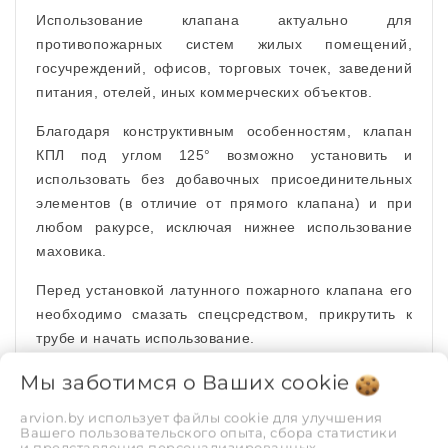
Использование клапана актуально для
противопожарных систем жилых помещений,
госучреждений, офисов, торговых точек, заведений
питания, отелей, иных коммерческих объектов.
Благодаря конструктивным особенностям, клапан
КПЛ под углом 125° возможно установить и
использовать без добавочных присоединительных
элементов (в отличие от прямого клапана) и при
любом ракурсе, исключая нижнее использование
маховика.
Перед установкой латунного пожарного клапана его
необходимо смазать спецсредством, прикрутить к
трубе и начать использование.
Мы заботимся о Ваших
cookie
Схема внутреннего противопожарного
водопровода:
arvion.by использует файлы cookie для улучшения
Вашего пользовательского опыта, сбора статистики
и представления персонализированных