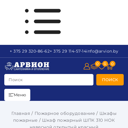
+ 375 29
320-86-62
+ 375 29
114-57-14
info
@arvion.by
0
0
0
Поиск
ПОИСК
Меню
Главная
Пожарное оборудование
Шкафы
пожарные
Шкаф пожарный ШПК 310 НОК
навесной открытый красный