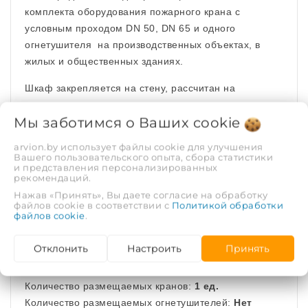
комплекта оборудования пожарного крана с
условным проходом DN 50, DN 65 и одного
огнетушителя на производственных объектах, в
жилых и общественных зданиях.
Шкаф закрепляется на стену, рассчитан на
эксплуатацию в помещениях при температуре от
Мы заботимся о Ваших
cookie
плюс 5°С до плюс 45°С и относительной влажности
до 95%. Срок службы шкафа - не менее 10 лет.
arvion.by использует файлы cookie для улучшения
Вашего пользовательского опыта, сбора статистики
Угол открывания двери - не менее 160°. Угол
и представления персонализированных
рекомендаций.
поворота кассеты не менее 90°. Условный проход
Нажав «Принять», Вы даете согласие на обработку
пожарного крана DN 50 и DN 65.
файлов cookie в соответствии с
Политикой обработки
файлов cookie
.
Установочные размеры:
Отклонить
Настроить
Принять
Количество размещаемых кранов:
1 ед.
Количество размещаемых огнетушителей:
Нет