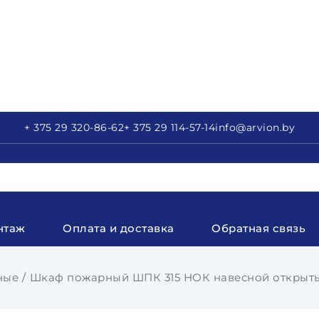
+ 375 29
320-86-62
+ 375 29
114-57-14
info
@arvion.by
нтаж
Оплата и доставка
Обратная связь
ные
Шкаф пожарный ШПК 315 НОК навесной открыт