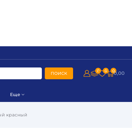
0
0
0
0,00
ПОИСК
Еще
ый красный