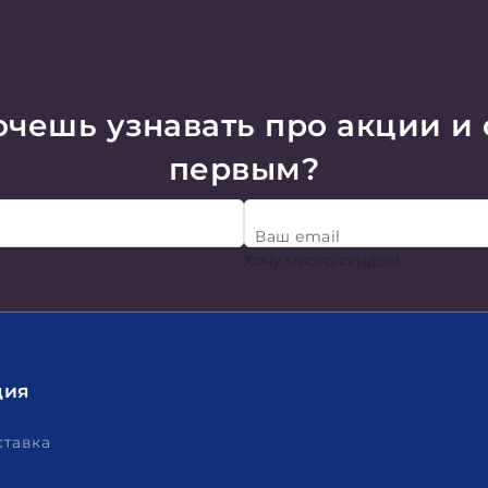
чешь узнавать про акции и
первым?
Ваш email
Хочу много скидок!
ция
ставка