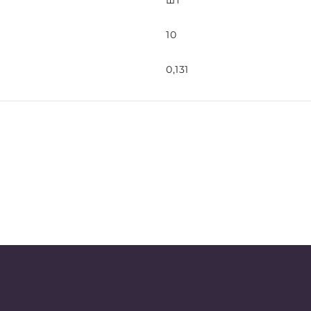
шт
10
0,131