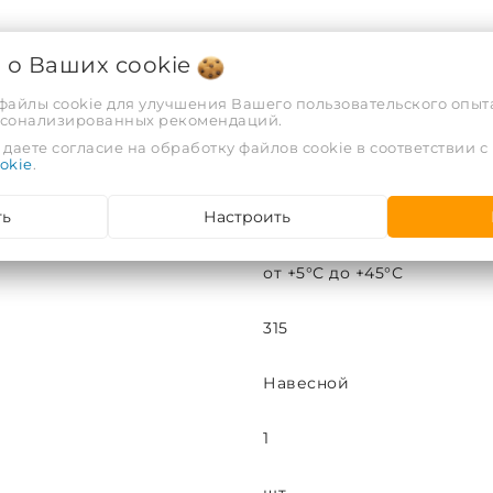
ХАРАКТЕРИСТИКИ
я о Ваших
cookie
 файлы cookie для улучшения Вашего пользовательского опыта
Красный
рсонализированных рекомендаций.
даете согласие на обработку файлов cookie в соответствии с
Открытый
okie
.
ть
Настроить
0,5
от +5°С до +45°С
315
Навесной
1