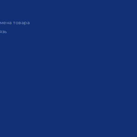
амена товара
язь