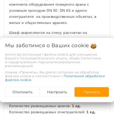
комплекта оборудования пожарного крана с
условным проходом DN 50, DN 65 и одного
огнетушителя на производственных объектах, в
жилых и общественных зданиях.
Шкаф закрепляется на стену, рассчитан на
эксплуатацию в помещениях при температуре от
Мы заботимся о Ваших
cookie
плюс 5°С до плюс 45°С и относительной влажности
до 95%. Срок службы шкафа - не менее 10 лет.
arvion.by использует файлы cookie для улучшения
Вашего пользовательского опыта, сбора статистики
Угол открывания двери - не менее 160°. Угол
и представления персонализированных
рекомендаций.
поворота кассеты не менее 90°. Условный проход
Нажав «Принять», Вы даете согласие на обработку
пожарного крана DN 50 и DN 65.
файлов cookie в соответствии с
Политикой обработки
файлов cookie
.
Установочные размеры:
Отклонить
Настроить
Принять
Количество размещаемых кранов:
1 ед.
Количество размещаемых огнетушителей:
1 ед.