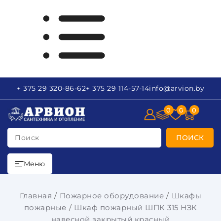
+ 375 29
320-86-62
+ 375 29
114-57-14
info
@arvion.by
0
0
0
Поиск
ПОИСК
Меню
Главная
Пожарное оборудование
Шкафы
пожарные
Шкаф пожарный ШПК 315 НЗК
навесной закрытый красный