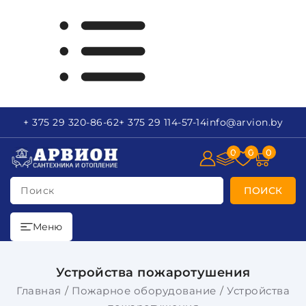
+ 375 29
320-86-62
+ 375 29
114-57-14
info
@arvion.by
0
0
0
Поиск
ПОИСК
Меню
Устройства пожаротушения
Главная
Пожарное оборудование
Устройства