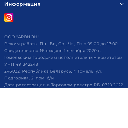
Информация
ООО "АРВИОН"
Режим работы:
Пн , Вт , Ср , Чт , Пт c 09:00 до 17:00
Свидетельство № выдано 1 декабря 2020 г.
Гомельским городским исполнительным комитетом
УНП 491342248
246022, Республика Беларусь, г. Гомель, ул.
Подгорная, 2, пом. б/н
Дата регистрации в Торговом реестре РБ: 07.10.2022
Рассмотрение обращений потребителей, телефон
+375 (29) 320-86-62, +375 (29) 114-57-14, email:
info@arvion.by
Настройка файлов cookie