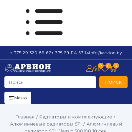
+ 375 29
320-86-62
+ 375 29
114-57-14
info
@arvion.by
0
0
0
Поиск
ПОИСК
Меню
Главная
Радиаторы и комплектующие
Алюминиевые радиаторы STI
Алюминиевый
радиатор STI Classic 500/80 10 сек.