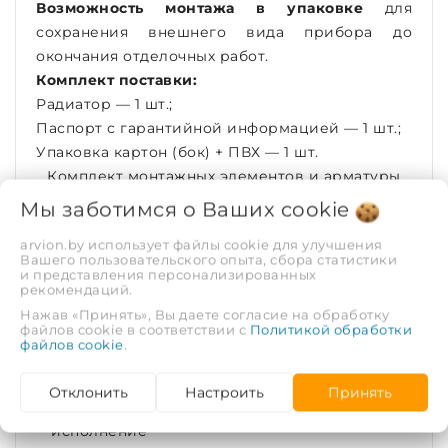
Возможность монтажа в упаковке
для
сохранения внешнего вида прибора до
окончания отделочных работ.
Комплект поставки:
Радиатор — 1 шт.;
Паспорт с гарантийной информацией — 1 шт.;
Упаковка картон (бок) + ПВХ — 1 шт.
Комплект монтажных элементов и арматуры
приобретается
отдельно
.
Мы заботимся о Ваших
cookie
ХАРАКТЕРИСТИКИ
arvion.by использует файлы cookie для улучшения
Вашего пользовательского опыта, сбора статистики
и представления персонализированных
рекомендаций.
Рабочая среда
Вода |
Теплоноситель
Нажав «Принять», Вы даете согласие на обработку
файлов cookie в соответствии с
Политикой обработки
файлов cookie
.
Серия
Classic
Отклонить
Настроить
Принять
Конструктивное
500/80
исполнение