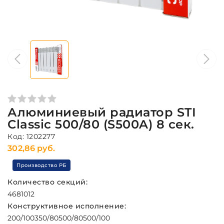
Алюминиевый радиатор STI
Classic 500/80 (S500A) 8 сек.
Код: 1202277
302,86 руб.
Производство РБ
Количество секций:
4
6
8
10
12
Конструктивное исполнение:
200/100
350/80
500/80
500/100