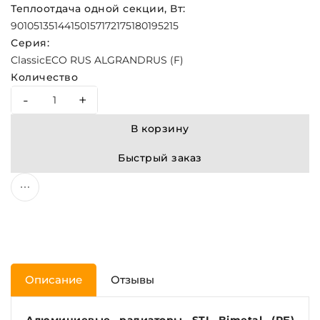
Теплоотдача одной секции, Вт:
90
105
135
144
150
157
172
175
180
195
215
Серия:
Classic
ECO RUS AL
GRAND
RUS (F)
Количество
-
+
В корзину
Быстрый заказ
Описание
Отзывы