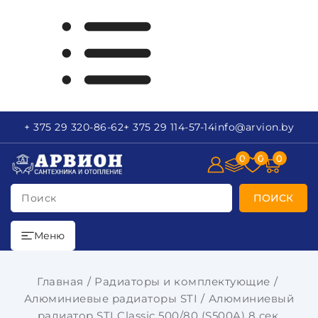
+ 375 29
320-86-62
+ 375 29
114-57-14
info
@arvion.by
0
0
0
Поиск
ПОИСК
Меню
Главная
Радиаторы и комплектующие
Алюминиевые радиаторы STI
Алюминиевый
радиатор STI Classic 500/80 (S500A) 8 сек.