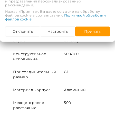
и представления персонализированных
рекомендаций.
Состав поставки:
Радиатор в упаковке
- 1 шт.
Нажав «Принять», Вы даете согласие на обработку
файлов cookie в соответствии с
Политикой обработки
Паспорт с гарантийным талоном
- 1 шт.
файлов cookie
.
ХАРАКТЕРИСТИКИ
Отклонить
Настроить
Принять
Серия
RUS (F)
Конструктивное
500/100
исполнение
Присоединительный
G1
размер
Материал корпуса
Алюминий
Межцентровое
500
расстояние