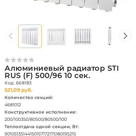
Алюминиевый радиатор STI
RUS (F) 500/96 10 сек.
Код: 668183
521,09 руб.
Количество секций:
4
6
8
10
12
Конструктивное исполнение:
200/100
350/80
500/80
500/100
Теплоотдача одной секции, Вт:
90
105
135
144
150
157
172
175
180
195
215