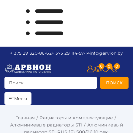
+ 375 29
320-86-62
+ 375 29
114-57-14
info
@arvion.by
0
0
0
Поиск
ПОИСК
Меню
Главная
Радиаторы и комплектующие
Алюминиевые радиаторы STI
Алюминиевый
радиатор STI RUS (F) 500/96 10 сек.