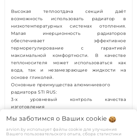
Высокая теплоотдача секций даёт
возможность использовать радиатор в
низкотемпературных системах отопления.
Малая инерционность радиаторов
обеспечивает эффективное
терморегулирование с гарантией
максимальной комфортности. В качестве
теплоносителя может использоваться как
вода, так и незамезрающие жидкости на
основе гликолей.
Основные преимущества алюминиевого
радиатора STI RUS:
3-х уровневый контроль качества
изготовления
Многократная проверка герметичности
Мы заботимся о Ваших
cookie
Производство в РФ
Современная конструкция для эксплуатации в
arvion.by использует файлы cookie для улучшения
Вашего пользовательского опыта, сбора статистики
отечественных системах отопления