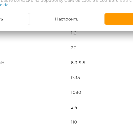
даете согласие на обработку файлов cookie в соответствии с
80
okie
.
96
ть
Настроить
1.6
20
pH
8.3-9.5
0.35
1080
2.4
110