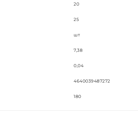
20
25
шт
7,38
0,04
4640039487272
180