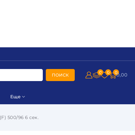
0
0
0
0,00
ПОИСК
Еще
) 500/96 6 сек.