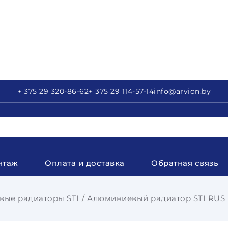
+ 375 29
320-86-62
+ 375 29
114-57-14
info
@arvion.by
нтаж
Оплата и доставка
Обратная связь
ые радиаторы STI
Алюминиевый радиатор STI RUS (F