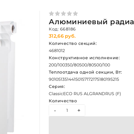
Алюминиевый радиато
Код: 668186
312,66 руб.
Количество секций:
4
6
8
10
12
Конструктивное исполнение:
200/100
350/80
500/80
500/100
Теплоотдача одной секции, Вт:
90
105
135
144
150
157
172
175
180
195
215
Серия:
Classic
ECO RUS AL
GRAND
RUS (F)
Количество
-
+