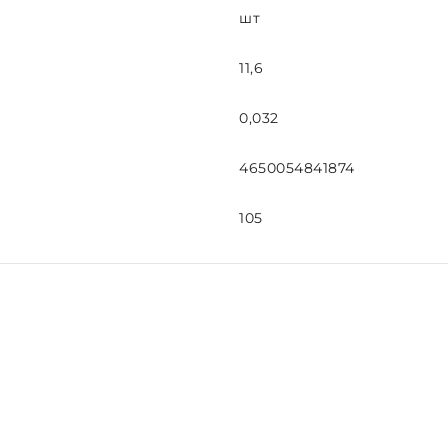
шт
11,6
0,032
4650054841874
105