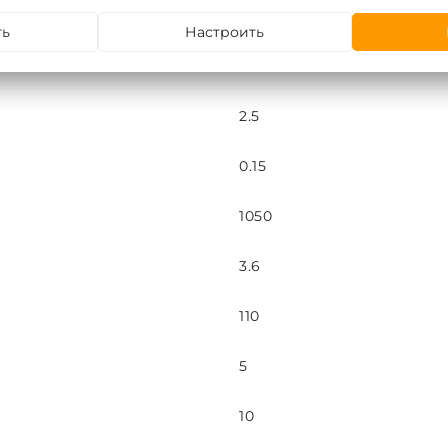
76
ть
Настроить
78
2.5
0.15
1050
3.6
110
5
10