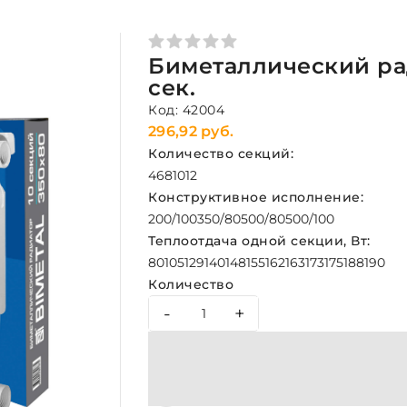
Биметаллический рад
сек.
Код: 42004
296,92 руб.
Количество секций:
4
6
8
10
12
Конструктивное исполнение:
200/100
350/80
500/80
500/100
Теплоотдача одной секции, Вт:
80
105
129
140
148
155
162
163
173
175
188
190
Количество
-
+