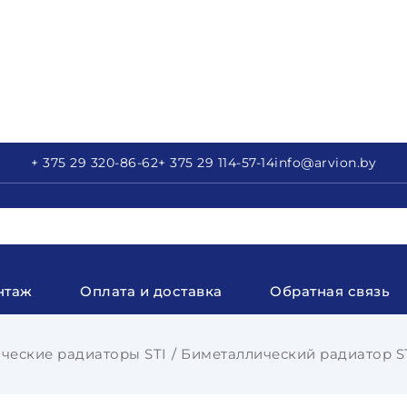
+ 375 29
320-86-62
+ 375 29
114-57-14
info
@arvion.by
нтаж
Оплата и доставка
Обратная связь
ческие радиаторы STI
Биметаллический радиатор STI