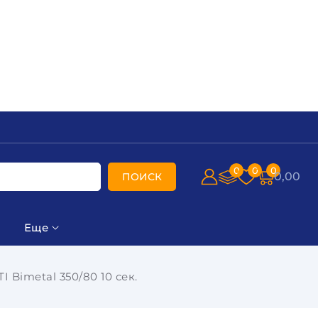
0
0
0
0,00
ПОИСК
Еще
 Bimetal 350/80 10 сек.