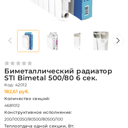
Биметаллический радиатор
STI Bimetal 500/80 6 сек.
Код: 42012
182,61 руб.
Количество секций:
4
6
8
10
12
Конструктивное исполнение:
200/100
350/80
500/80
500/100
Теплоотдача одной секции, Вт: