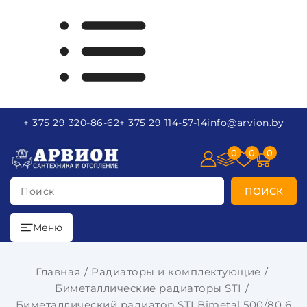
+ 375 29
320-86-62
+ 375 29
114-57-14
info
@arvion.by
0
0
0
Поиск
ПОИСК
Меню
Главная
Радиаторы и комплектующие
Биметаллические радиаторы STI
Биметаллический радиатор STI Bimetal 500/80 6