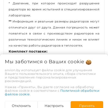
*
Давление, при котором происходит разрушение
радиатора во время испытаний в специализированной
лаборатории.
**
Информация и реальные размеры радиаторов могут
отличаться друг от друга. Данная погрешность может
появляться в связи с производством радиаторов на
различных технологических линиях и никак не влияет
на качество работы радиаторов в теплосетях.
Комплект поставки:
Радиатор - 1 шт.;
Мы заботимся о Ваших
cookie
Паспорт с гарантийной информацией - 1 шт.;
Упаковка - 1 шт.
arvion.by использует файлы cookie для улучшения
Вашего пользовательского опыта, сбора статистики
Комплект монтажных элементов
и представления персонализированных
приобретается
отдельно
.
рекомендаций.
Нажав «Принять», Вы даете согласие на обработку
ХАРАКТЕРИСТИКИ
файлов cookie в соответствии с
Политикой обработки
файлов cookie
.
Серия
Bimetal
Отклонить
Настроить
Принять