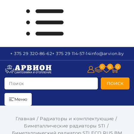
+ 375 29
320-86-62
+ 375 29
114-57-14
info
@arvion.by
0
0
0
Поиск
ПОИСК
Меню
Главная
Радиаторы и комплектующие
Биметаллические радиаторы STI
Биметаллический радиатор STI ECO RUS BM