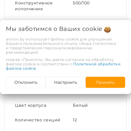
Конструктивное
500/100
исполнение
Присоединительный
G1''
Мы заботимся о Ваших
cookie
размер
arvion.by использует файлы cookie для улучшения
Вашего пользовательского опыта, сбора статистики
Материал корпуса
Алюминий/Сталь
и представления персонализированных
рекомендаций.
Межцентровое
500
Нажав «Принять», Вы даете согласие на обработку
файлов cookie в соответствии с
Политикой обработки
расстояние
файлов cookie
.
Климатическое
УХЛ, категория
Отклонить
Настроить
Принять
исполнение
размещения - 4.2
по ГОСТ 15150
Цвет корпуса
Белый
Количество секций
12