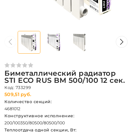
Биметаллический радиатор
STI ECO RUS BM 500/100 12 сек.
Код: 733299
509,51 руб.
Количество секций:
4
6
8
10
12
Конструктивное исполнение:
200/100
350/80
500/80
500/100
Теплоотдача одной секции, Вт: