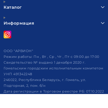
Каталог
Информация
ООО "АРВИОН"
Режим работы:
Пн , Вт , Ср , Чт , Пт c 09:00 до 17:00
Свидетельство № выдано 1 декабря 2020 г.
Гомельским городским исполнительным комитетом
УНП 491342248
246022, Республика Беларусь, г. Гомель, ул.
Подгорная, 2, пом. б/н
Дата регистрации в Торговом реестре РБ: 07.10.2022
Рассмотрение обращений потребителей, телефон
+375 (29) 320-86-62, +375 (29) 114-57-14, email: