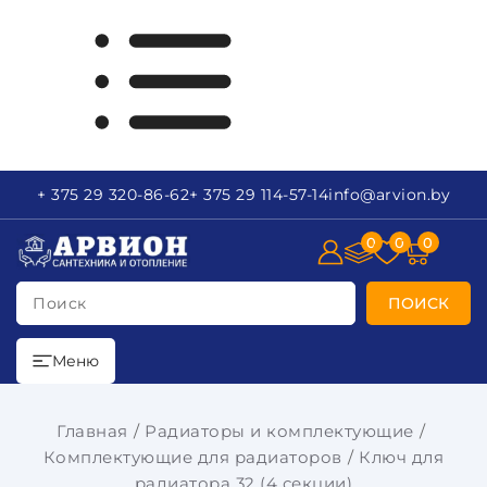
+ 375 29
320-86-62
+ 375 29
114-57-14
info
@arvion.by
0
0
0
Поиск
ПОИСК
Меню
Главная
Радиаторы и комплектующие
Комплектующие для радиаторов
Ключ для
радиатора 32 (4 секции)