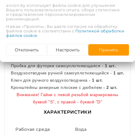
(внутренняя резьба).
arvion.by использует файлы cookie для улучшения
Вашего пользовательского опыта, сбора статистики
Допустимые моменты затяжки: футорок — не более
и представления персонализированных
рекомендаций.
25 Нм, пробки и воздухоотводчика – не более 20 Нм.
Нажав «Принять», Вы даете согласие на обработку
файлов cookie в соответствии с
Политикой обработки
файлов cookie
.
В набор входят:
Отклонить
Настроить
Принять
Футорка левая с прокладкой (S) -
2 шт.
Футорка правая с прокладкой (D) -
2 шт.
Пробка для футорки самоуплотняющаяся -
1 шт.
Воздухоотводчик ручной самоуплотняющийся -
1 шт.
Ключ для ручного воздухоотводчика -
1 шт.
Кронштейны анкерные плоские с дюбелем
- 2 шт.
Внимание! Гайки с левой резьбой маркированы
буквой "S", c правой - буквой "D"
ХАРАКТЕРИСТИКИ
Рабочая среда
Вода