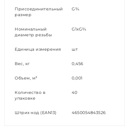
Присоединительный
G¾
размер
Номинальный
G1хG¾
диаметр резьбы
Единица измерения
шт
Вес, кг
0,456
Объем, м³
0,001
Количество в
40
упаковке
Штрих-код (EAN13)
4650054843526