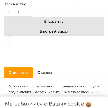
Количество
-
+
В корзину
Быстрый заказ
Описание
Отзывы
Монтажный комплект предназначен для
подключения алюминиевых, биметаллических и
чугунных радиаторов с присоединительным
Мы заботимся о Ваших
cookie
размером верхнего и нижнего коллекторов G1"