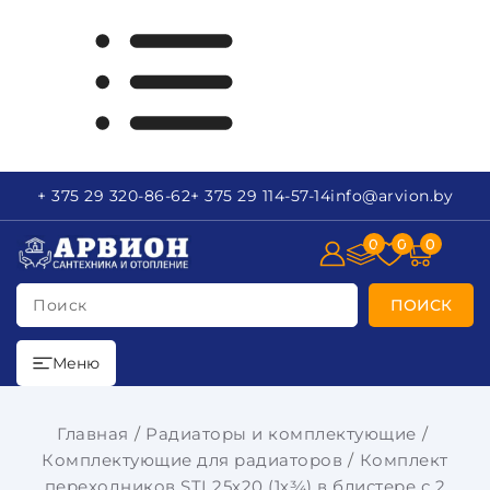
+ 375 29
320-86-62
+ 375 29
114-57-14
info
@arvion.by
0
0
0
Поиск
ПОИСК
Меню
Главная
Радиаторы и комплектующие
Комплектующие для радиаторов
Комплект
переходников STI 25х20 (1х¾) в блистере с 2