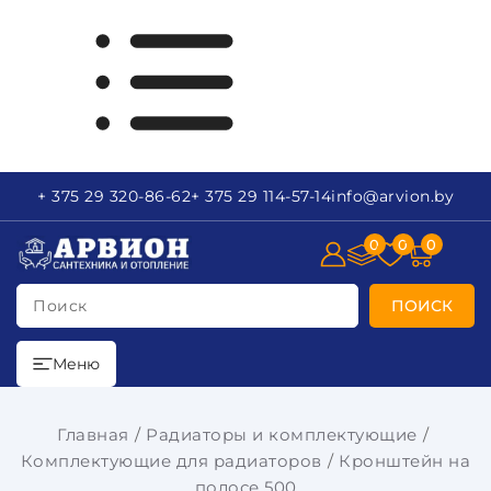
+ 375 29
320-86-62
+ 375 29
114-57-14
info
@arvion.by
0
0
0
Поиск
ПОИСК
Меню
Главная
Радиаторы и комплектующие
Комплектующие для радиаторов
Кронштейн на
полосе 500