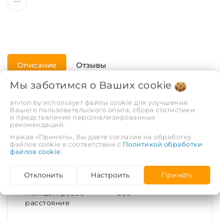
Описание
Отзывы
Мы заботимся о Ваших
cookie
Кронштейн предназначен для настенной навески
arvion.by использует файлы cookie для улучшения
радиаторов отопления.
Вашего пользовательского опыта, сбора статистики
и представления персонализированных
Материал кронштейна - сталь углеродистая.
рекомендаций.
Нажав «Принять», Вы даете согласие на обработку
ХАРАКТЕРИСТИКИ
файлов cookie в соответствии с
Политикой обработки
файлов cookie
.
Материал
Сталь
Отклонить
Настроить
Принять
Межцентровое
500
расстояние