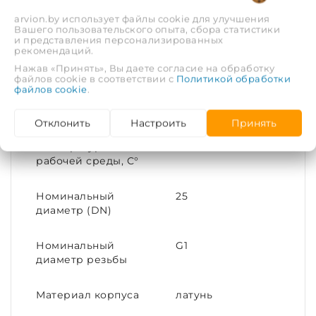
arvion.by использует файлы cookie для улучшения
Вашего пользовательского опыта, сбора статистики
Диаметр условный
25
и представления персонализированных
(DN)
рекомендаций.
Нажав «Принять», Вы даете согласие на обработку
файлов cookie в соответствии с
Политикой обработки
Присоединительный
G1
файлов cookie
.
размер
Отклонить
Настроить
Принять
Максимальная
95
температура
рабочей среды, С°
Номинальный
25
диаметр (DN)
Номинальный
G1
диаметр резьбы
Материал корпуса
латунь