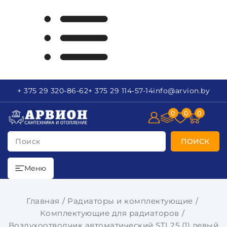
+ 375 29
320-86-62
+ 375 29
114-57-14
info
@arvion.by
0
0
0
Поиск
ПОИСК
Меню
Главная
Радиаторы и комплектующие
Комплектующие для радиаторов
Воздухоотводчик автоматический STI 25 (1) левый