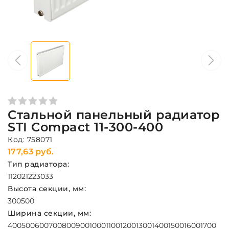
Стальной панельный радиатор
STI Compact 11-300-400
Код: 758071
177,63 руб.
Тип радиатора:
11
20
21
22
30
33
Высота секции, мм:
300
500
Ширина секции, мм:
400
500
600
700
800
900
1000
1100
1200
1300
1400
1500
1600
1700