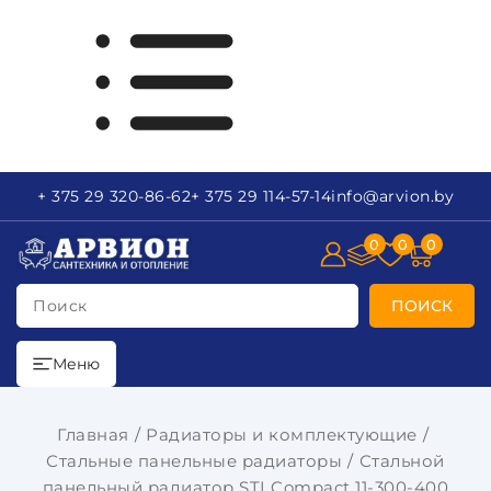
+ 375 29
320-86-62
+ 375 29
114-57-14
info
@arvion.by
0
0
0
Поиск
ПОИСК
Меню
Главная
Радиаторы и комплектующие
Стальные панельные радиаторы
Стальной
панельный радиатор STI Compact 11-300-400