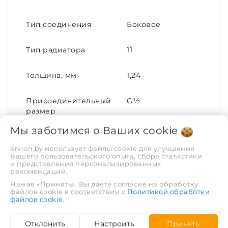
Тип соединения
Боковое
Тип радиатора
11
Толщина, мм
1,24
Присоединительный
G½
размер
Мы заботимся о Ваших
cookie
Материал корпуса
Сталь
arvion.by использует файлы cookie для улучшения
Вашего пользовательского опыта, сбора статистики
Межцентровое
245
и представления персонализированных
рекомендаций.
расстояние
Нажав «Принять», Вы даете согласие на обработку
файлов cookie в соответствии с
Политикой обработки
Соответствие ГОСТ
ГОСТ 31311-2005
файлов cookie
.
Климатическое
УХЛ по ГОСТ 15150
Отклонить
Настроить
Принять