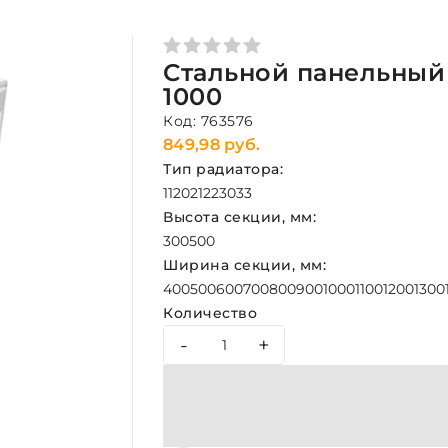
Стальной панельный 
1000
Код: 763576
849,98 руб.
Тип радиатора:
11
20
21
22
30
33
Высота секции, мм:
300
500
Ширина секции, мм:
400
500
600
700
800
900
1000
1100
1200
1300
Количество
-
+