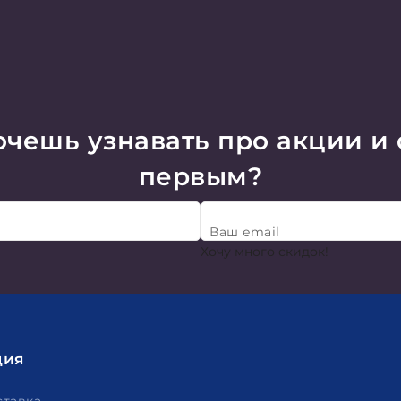
чешь узнавать про акции и
первым?
Ваш email
Хочу много скидок!
ция
ставка