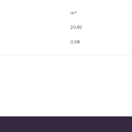
шт
20,82
0,08