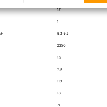
151
1
pH
8,3-9,5
2250
1.5
7.8
110
10
20