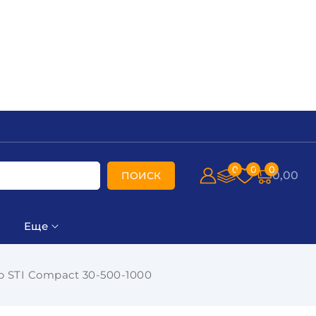
0
0
0
0,00
ПОИСК
Еще
 STI Compact 30-500-1000