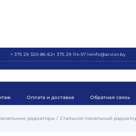
+ 375 29
320-86-62
+ 375 29
114-57-14
info
@arvion.by
нтаж
Оплата и доставка
Обратная связь
панельные радиаторы
Стальной панельный радиатор