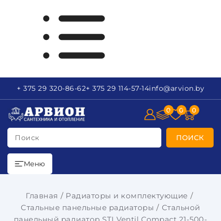
+ 375 29
320-86-62
+ 375 29
114-57-14
info
@arvion.by
0
0
0
Поиск
ПОИСК
Меню
Главная
Радиаторы и комплектующие
Стальные панельные радиаторы
Стальной
панельный радиатор STI Ventil Compact 21-500-