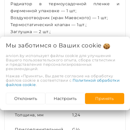
Радиатор в термоусадочной пленке и
фирменной упаковке — 1 шт;
Воздухоотводчик (кран Маевского) — 1 шт;
Термостатический клапан — 1шт.;
Заглушка — 2 шт.;
Кронштейн для крепления — 2 шт.;
Мы заботимся о Ваших
cookie
Шуруп с дюбель-болтом — 4 шт.;
Пластиковая клипса — 4 шт.;
arvion.by использует файлы cookie для улучшения
Паспорт с гарантийный талоном — 1 шт.
Вашего пользовательского опыта, сбора статистики
и представления персонализированных
рекомендаций.
ХАРАКТЕРИСТИКИ
Нажав «Принять», Вы даете согласие на обработку
файлов cookie в соответствии с
Политикой обработки
файлов cookie
.
Тип соединения
Нижнее
Отклонить
Настроить
Принять
Тип радиатора
21
Толщина, мм
1,24
Присоединительный
G½