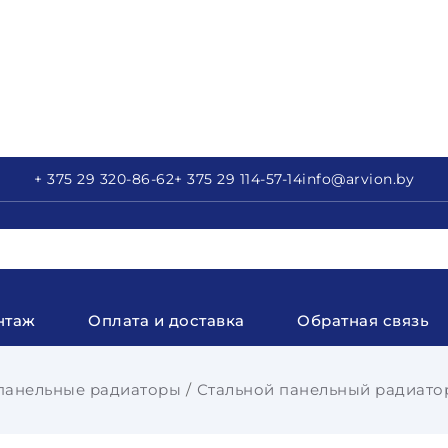
+ 375 29
320-86-62
+ 375 29
114-57-14
info
@arvion.by
нтаж
Оплата и доставка
Обратная связь
панельные радиаторы
Стальной панельный радиатор 