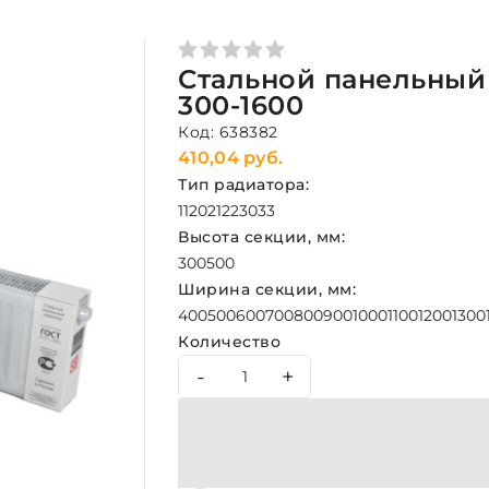
Стальной панельный 
300-1600
Код: 638382
410,04 руб.
Тип радиатора:
11
20
21
22
30
33
Высота секции, мм:
300
500
Ширина секции, мм:
400
500
600
700
800
900
1000
1100
1200
1300
Количество
-
+