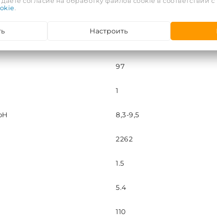
даете согласие на обработку файлов cookie в соответствии с
okie
.
300
ть
Настроить
1600
97
1
pH
8,3-9,5
2262
1.5
5.4
110