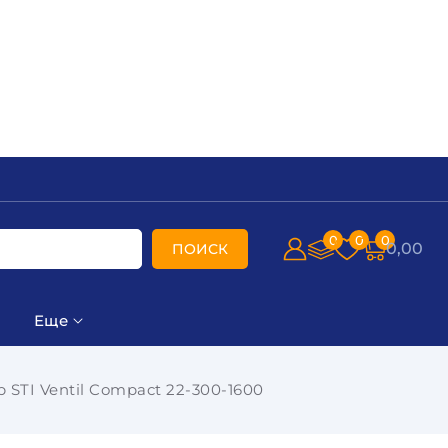
0
0
0
0,00
ПОИСК
Еще
STI Ventil Compact 22-300-1600