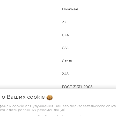
Нижнее
22
1,24
G½
Сталь
245
ГОСТ 31311-2005
я о Ваших
cookie
УХЛ по ГОСТ 15150
 файлы cookie для улучшения Вашего пользовательского опыта
рсонализированных рекомендаций.
Белый