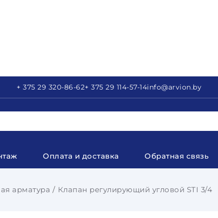
+ 375 29
320-86-62
+ 375 29
114-57-14
info
@arvion.by
нтаж
Оплата и доставка
Обратная связь
ая арматура
Клапан регулирующий угловой STI 3/4