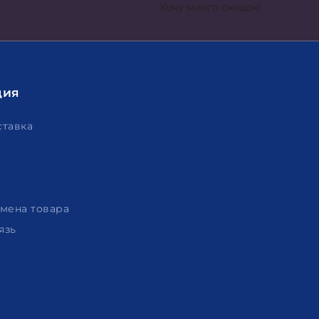
Хочу много скидок!
ция
ставка
амена товара
язь