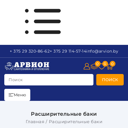
+ 375 29
320-86-62
+ 375 29
114-57-14
info
@arvion.by
0
0
0
Поиск
ПОИСК
Меню
Расширительные баки
Главная
Расширительные баки