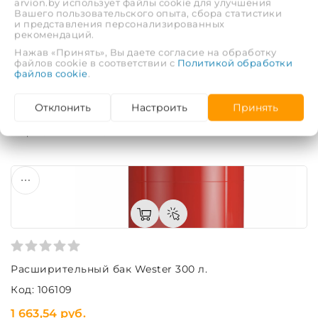
arvion.by использует файлы cookie для улучшения
Вашего пользовательского опыта, сбора статистики
и представления персонализированных
рекомендаций.
Нажав «Принять», Вы даете согласие на обработку
файлов cookie в соответствии с
Политикой обработки
Гидроаккумулятор Wester 300 л.
файлов cookie
.
Код: 64249
Отклонить
Настроить
Принять
1 867,54 руб.
ЕЩЁ 15 ВАРИАНТОВ
Расширительный бак Wester 300 л.
Код: 106109
1 663,54 руб.