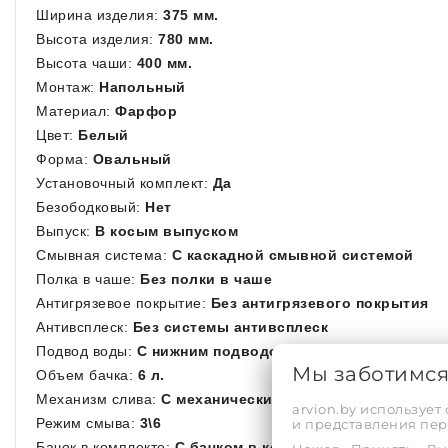
Ширина изделия:
375 мм.
Высота изделия:
780 мм.
Высота чаши:
400 мм.
Монтаж:
Напольный
Материал:
Фарфор
Цвет:
Белый
Форма:
Овальный
Установочный комплект:
Да
Безободковый:
Нет
Выпуск:
В косым выпуском
Смывная система:
С каскадной смывной системой
Полка в чаше:
Без полки в чаше
Антигрязевое покрытие:
Без антигрязевого покрытия
Антивсплеск:
Без системы антивсплеск
Подвод воды:
C нижним подводом воды
Мы заботимс
Объем бачка:
6 л.
Механизм слива:
C механическим сливом
arvion.by использует
Режим смыва:
3\6
и представления пе
Бачок в комплекте:
C бачком в комплекте