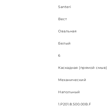
Santeri
Вест
Овальная
Белый
6
Каскадная (прямой смыв)
Механический
Напольный
1.P201.8.S00.00B.F