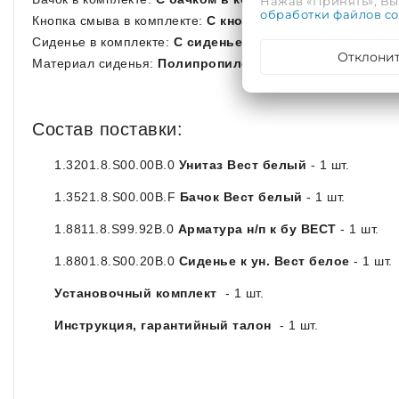
Нажав «Принять», Вы 
обработки файлов co
Кнопка смыва в комплекте:
C кнопкой смыва в комплек
Сиденье в комплекте:
C сиденьем в комплекте
Отклони
Материал сиденья:
Полипропилен
Состав поставки:
1.3201.8.S00.00B.0
Унитаз Вест белый
- 1 шт.
1.3521.8.S00.00B.F
Бачок Вест белый
- 1 шт.
1.8811.8.S99.92B.0
Арматура н/п к бу ВЕСТ
- 1 шт.
1.8801.8.S00.20B.0
Сиденье к ун. Вест белое
- 1 шт.
Установочный комплект
- 1 шт.
Инструкция, гарантийный талон
- 1 шт.