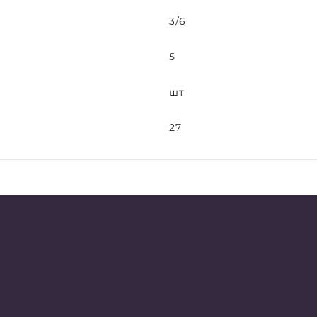
3/6
5
шт
27