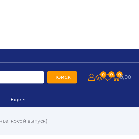
0
0
0
0,00
ПОИСК
Еще
нье, косой выпуск)