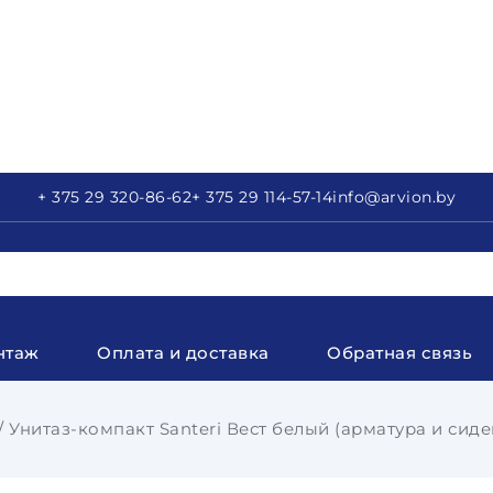
+ 375 29
320-86-62
+ 375 29
114-57-14
info
@arvion.by
нтаж
Оплата и доставка
Обратная связь
Унитаз-компакт Santeri Вест белый (арматура и сиде