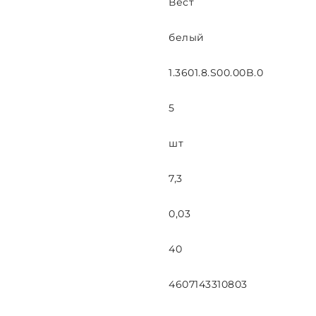
Вест
белый
1.3601.8.S00.00B.0
5
шт
7,3
0,03
40
4607143310803