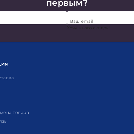
первым?
Ваш email
Хочу много скидок!
ция
ставка
амена товара
язь