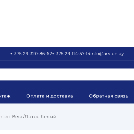
+ 375 29
320-86-62
+ 375 29
114-57-14
info
@arvion.by
нтаж
Оплата и доставка
Обратная связь
nteri Вест/Лотос белый