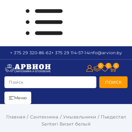
+ 375 29
320-86-62
+ 375 29
114-57-14
info
@arvion.by
0
0
0
Поиск
ПОИСК
Меню
Главная
Сантехника
Умывальники
Пьедестал
Santeri Визит белый