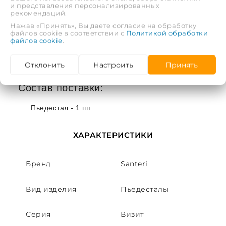
и представления персонализированных
рекомендаций.
Длина (глубина) изделия:
160 мм.
Нажав «Принять», Вы даете согласие на обработку
Ширина изделия:
130 мм.
файлов cookie в соответствии с
Политикой обработки
Высота изделия:
690 мм.
файлов cookie
.
Материал:
Фарфор
Цвет:
Белый
Отклонить
Настроить
Принять
Состав поставки:
Пьедестал - 1 шт.
ХАРАКТЕРИСТИКИ
Бренд
Santeri
Вид изделия
Пьедесталы
Серия
Визит