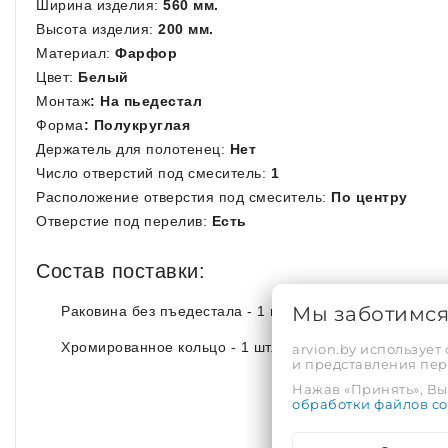
Ширина изделия:
560 мм.
Высота изделия:
200 мм.
Материал:
Фарфор
Цвет:
Белый
Монтаж
: На пьедестал
Форма
: Полукруглая
Держатель для полотенец:
Нет
Число отверстий под смеситель:
1
Расположение отверстия под смеситель:
По центру
Отверстие под перелив:
Есть
Состав поставки:
Мы заботимс
Раковина без пъедестала - 1 шт.
Хромированное кольцо - 1 шт.
arvion.by использует
и представления пе
Нажав «Принять», Вы 
обработки файлов co