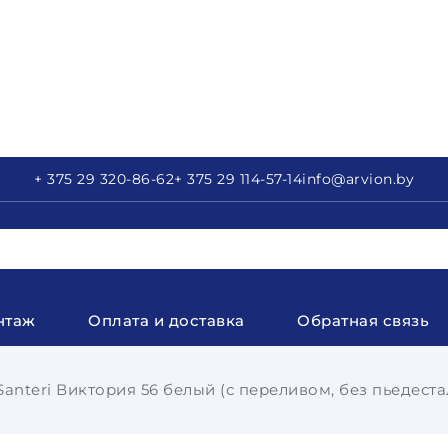
+ 375 29
320-86-62
+ 375 29
114-57-14
info
@arvion.by
нтаж
Оплата и доставка
Обратная связь
anteri Виктория 56 белый (с переливом, без пьедеста