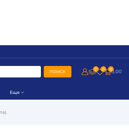
0
0
0
0,00
ПОИСК
Еще
ла)