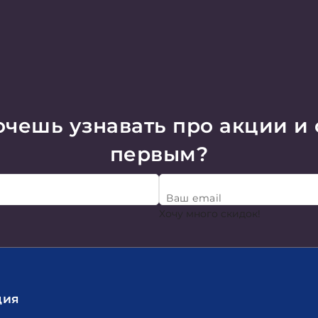
чешь узнавать про акции и
первым?
Ваш email
Хочу много скидок!
ция