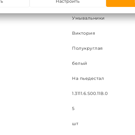
ть
Настроить
Santeri
Умывальники
Виктория
Полукруглая
белый
На пьедестал
1.3111.6.S00.11B.0
5
шт