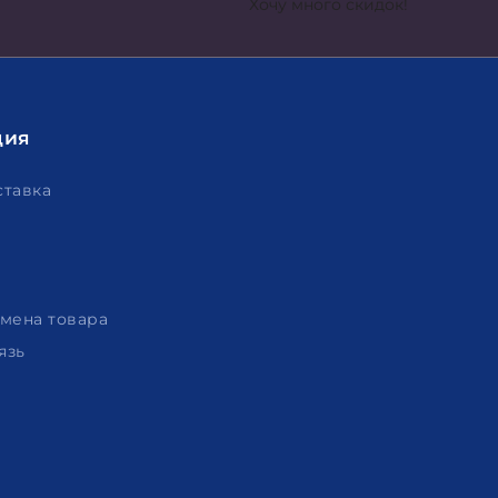
Хочу много скидок!
ция
ставка
амена товара
язь