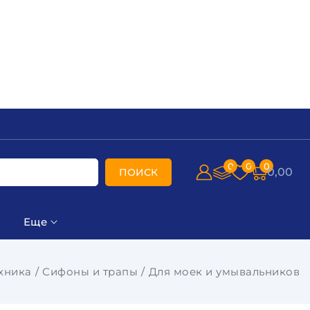
0
0
0
0,00
ПОИСК
Еще
хника
Сифоны и трапы
Для моек и умывальников