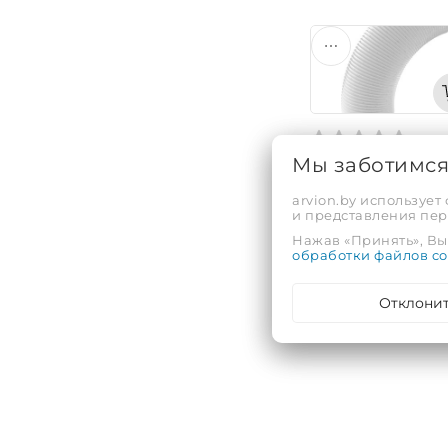
Мы заботимс
S1010 Сифон для 
гофротрубой 40х
arvion.by использует
и представления пе
Код: 729074
Нажав «Принять», Вы 
обработки файлов co
17,13 руб.
Отклони