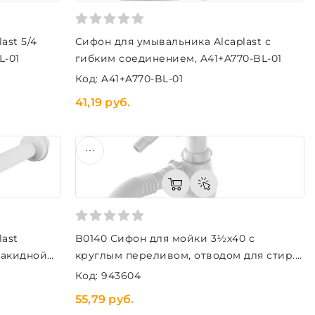
ast 5/4
Сифон для умывальника Alcaplast с
L-01
гибким соединением, A41+A770-BL-01
Код: A41+A770-BL-01
41,19 руб.
last
B0140 Сифон для мойки 3½х40 с
накидной
круглым переливом, отводом для стир.
маш. и гофротрубой 40х40-50
Код: 943604
55,79 руб.