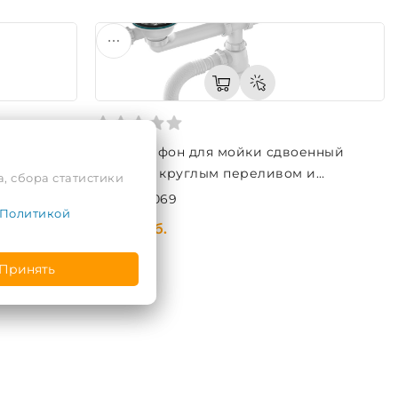
енный
D0139 Сифон для мойки сдвоенный
еливом и
3½"х40 с круглым переливом и
, сбора статистики
гофротрубой 40х40-50
Код: 729069
Политикой
70,51 руб.
Принять