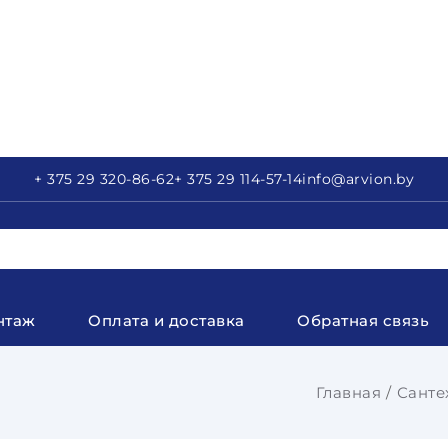
+ 375 29
320-86-62
+ 375 29
114-57-14
info
@arvion.by
нтаж
Оплата и доставка
Обратная связь
Главная
Санте