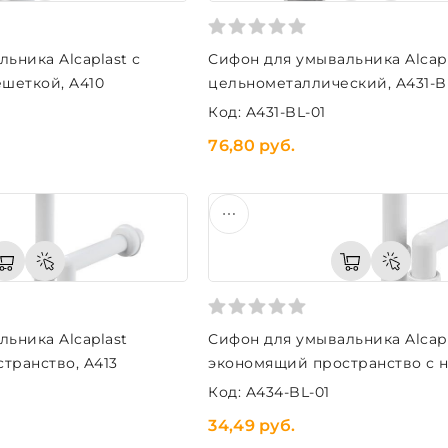
ьника Alcaplast с
Сифон для умывальника Alcapl
шеткой, A410
цельнометаллический, A431-B
Код: A431-BL-01
76,80 руб.
ьника Alcaplast
Сифон для умывальника Alcap
транство, A413
экономящий пространство с 
гайкой 5/4", A434-BL-01
Код: A434-BL-01
34,49 руб.