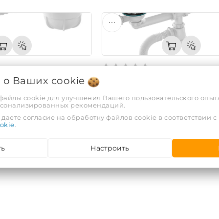
я о Ваших
cookie
умывальника 1¼х40 с
D0148 Сифон для мойки сдво
50
3½"х40 с прямоугольным пер
 файлы cookie для улучшения Вашего пользовательского опыта
рсонализированных рекомендаций.
гофротрубой 40х40-50
Код: 729070
даете согласие на обработку файлов cookie в соответствии с
okie
.
67,74 руб.
ть
Настроить
1
2
3