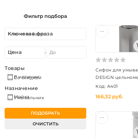
Фильтр подбора
Ключевая фраза
Цена
-
Товары
Сифон для умывал
В наличии
DESIGN цельноме
Со скидкой
Код: A401
Назначение
166,32 руб.
Мойка
Умывальник
ПОДОБРАТЬ
ОЧИСТИТЬ