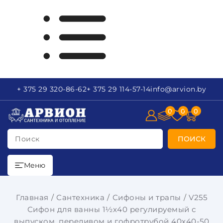
+ 375 29
320-86-62
+ 375 29
114-57-14
info
@arvion.by
0
0
0
Поиск
ПОИСК
Меню
Главная
Сантехника
Сифоны и трапы
V255
Сифон для ванны 1½х40 регулируемый с
выпуском, переливом и гофротрубой 40х40-50