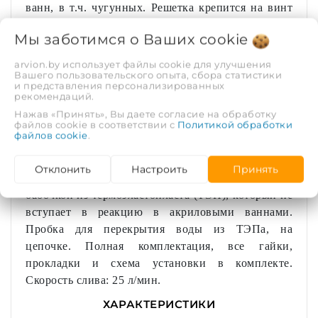
ванн, в т.ч. чугунных. Решетка крепится на винт
60мм и шестигранную гайку М6. Перелив с
Мы заботимся о Ваших
cookie
трубкой длиной 50см и металлической решеткой.
Колено сифона регулируемое с высотой
arvion.by использует файлы cookie для улучшения
Вашего пользовательского опыта, сбора статистики
гидрозатвора 50 мм, имеет ревизионное отверстие,
и представления персонализированных
заглушенное прокладкой и гайкой, для легкой
рекомендаций.
прочистки сифона без его демонтажа, а Г-образная
Нажав «Принять», Вы даете согласие на обработку
файлов cookie в соответствии с
Политикой обработки
трубка отвода позволяет направить гофротрубу
файлов cookie
.
слива в нужную сторону. Артикул идет в
комплекте с гофротрубой с универсальным
Отклонить
Настроить
Принять
выходом в канализацию 40х40/50мм и прокладкой-
бабочкой из термоэластопласта (ТЭП), который не
вступает в реакцию в акриловыми ваннами.
Пробка для перекрытия воды из ТЭПа, на
цепочке. Полная комплектация, все гайки,
прокладки и схема установки в комплекте.
Скорость слива: 25 л/мин.
ХАРАКТЕРИСТИКИ