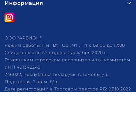
Информация
ООО "АРВИОН"
Режим работы:
Пн , Вт , Ср , Чт , Пт c 09:00 до 17:00
Свидетельство № выдано 1 декабря 2020 г.
Гомельским городским исполнительным комитетом
УНП 491342248
246022, Республика Беларусь, г. Гомель, ул.
Подгорная, 2, пом. б/н
Дата регистрации в Торговом реестре РБ: 07.10.2022
Рассмотрение обращений потребителей, телефон
+375 (29) 320-86-62, +375 (29) 114-57-14, email:
info@arvion.by
Настройка файлов cookie
Создание сайтов beseller