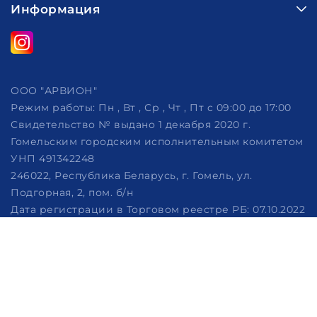
Информация
ООО "АРВИОН"
Режим работы:
Пн , Вт , Ср , Чт , Пт c 09:00 до 17:00
Свидетельство № выдано 1 декабря 2020 г.
Гомельским городским исполнительным комитетом
УНП 491342248
246022, Республика Беларусь, г. Гомель, ул.
Подгорная, 2, пом. б/н
Дата регистрации в Торговом реестре РБ: 07.10.2022
Рассмотрение обращений потребителей, телефон
+375 (29) 320-86-62, +375 (29) 114-57-14, email:
info@arvion.by
Настройка файлов cookie
Создание сайтов beseller