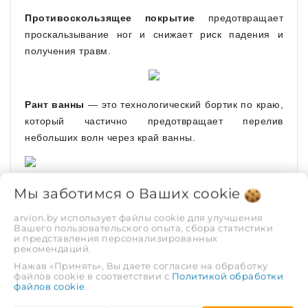
Противоскользящее покрытие
предотвращает
проскальзывание ног и снижает риск падения и
получения травм.
Рант ванны
— это технологический бортик по краю,
который частично предотвращает перелив
небольших волн через край ванны.
Мы заботимся о Ваших
cookie
Компактные размеры и традиционная форма ванны
подойдут для большинства интерьеров. В
arvion.by использует файлы cookie для улучшения
производстве ванн применяются проверенную
Вашего пользовательского опыта, сбора статистики
и представления персонализированных
временем технологию и этапы:
рекомендаций.
Нажав «Принять», Вы даете согласие на обработку
грунтовое покрытие, обеспечивающее
файлов cookie в соответствии с
Политикой обработки
сцепление сталь-эмаль;
файлов cookie
.