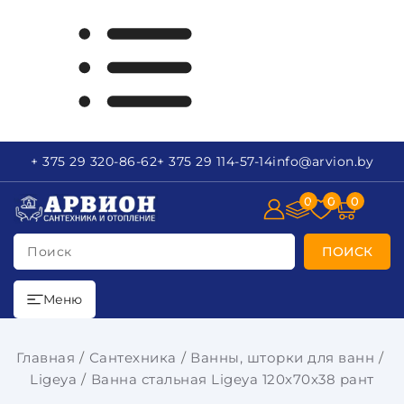
+ 375 29
320-86-62
+ 375 29
114-57-14
info
@arvion.by
0
0
0
Поиск
ПОИСК
Меню
Главная
Сантехника
Ванны, шторки для ванн
Ligeya
Ванна стальная Ligeya 120х70х38 рант