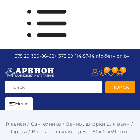
+ 375 29
320-86-62
+ 375 29
114-57-14
info
@arvion.by
0
0
0
Поиск
ПОИСК
Меню
Главная
Сантехника
Ванны, шторки для ванн
Ligeya
Ванна стальная Ligeya 150х70х39 рант