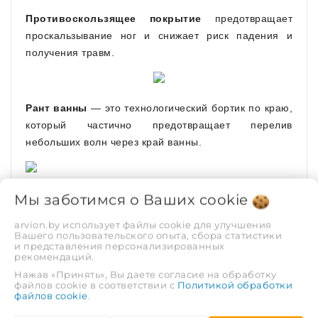
Противоскользящее покрытие
предотвращает
проскальзывание ног и снижает риск падения и
получения травм.
Рант ванны
— это технологический бортик по краю,
который частично предотвращает перелив
небольших волн через край ванны.
Мы заботимся о Ваших
cookie
Компактные размеры и традиционная форма ванны
подойдут для большинства интерьеров. В
arvion.by использует файлы cookie для улучшения
производстве ванн применяются проверенную
Вашего пользовательского опыта, сбора статистики
и представления персонализированных
временем технологию и этапы:
рекомендаций.
Нажав «Принять», Вы даете согласие на обработку
грунтовое покрытие, обеспечивающее
файлов cookie в соответствии с
Политикой обработки
сцепление сталь-эмаль;
файлов cookie
.