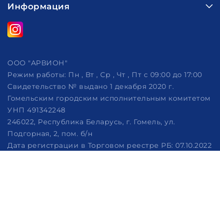
Информация
ООО "АРВИОН"
Режим работы:
Пн , Вт , Ср , Чт , Пт c 09:00 до 17:00
Свидетельство № выдано 1 декабря 2020 г.
Гомельским городским исполнительным комитетом
УНП 491342248
246022, Республика Беларусь, г. Гомель, ул.
Подгорная, 2, пом. б/н
Дата регистрации в Торговом реестре РБ: 07.10.2022
Рассмотрение обращений потребителей, телефон
+375 (29) 320-86-62, +375 (29) 114-57-14, email:
info@arvion.by
Настройка файлов cookie
Создание сайтов beseller