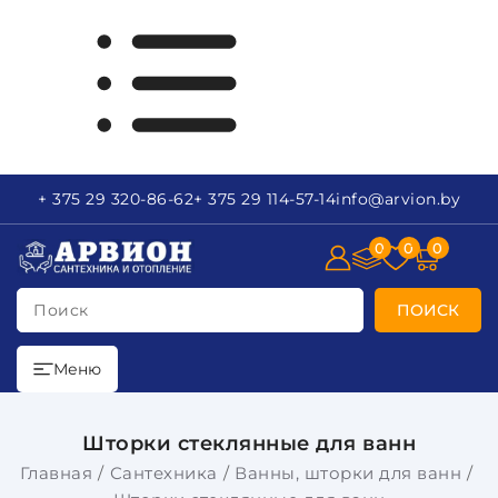
+ 375 29
320-86-62
+ 375 29
114-57-14
info
@arvion.by
0
0
0
Поиск
ПОИСК
Меню
Шторки стеклянные для ванн
Главная
Сантехника
Ванны, шторки для ванн