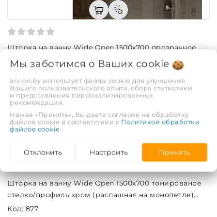
Шторка на ванну Wide Open 1500х700 прозрачное
стекло/профиль хром (распашная на монопетле)
Мы заботимся о Ваших
cookie
1500х700
Код: 876
arvion.by использует файлы cookie для улучшения
Вашего пользовательского опыта, сбора статистики
534,15 руб.
и представления персонализированных
рекомендаций.
Нажав «Принять», Вы даете согласие на обработку
файлов cookie в соответствии с
Политикой обработки
файлов cookie
.
Отклонить
Настроить
Принять
Шторка на ванну Wide Open 1500х700 тонированое
стелко/профиль хром (распашная на монопетле)
1500х700
Код: 877