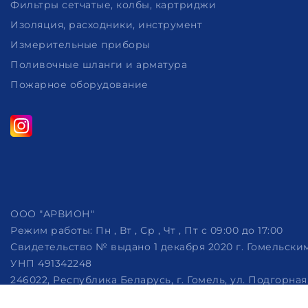
Фильтры сетчатые, колбы, картриджи
Изоляция, расходники, инструмент
Измерительные приборы
Поливочные шланги и арматура
Пожарное оборудование
ООО "АРВИОН"
Режим работы:
Пн , Вт , Ср , Чт , Пт c 09:00 до 17:00
Свидетельство № выдано 1 декабря 2020 г. Гомельск
УНП 491342248
246022, Республика Беларусь, г. Гомель, ул. Подгорная, 
Дата регистрации в Торговом реестре РБ: 07.10.2022