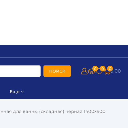
0
0
0
0,00
ПОИСК
Еще
ная для ванны (складная) черная 1400х900