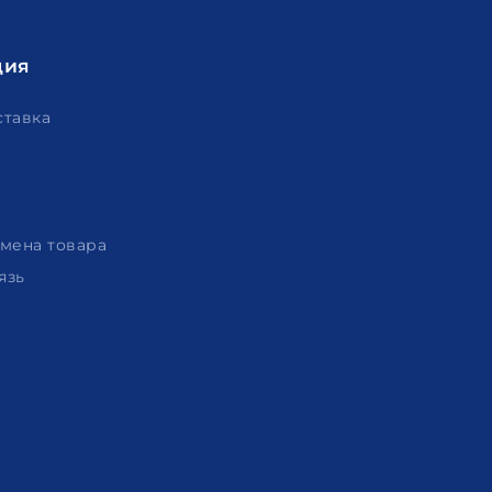
ция
ставка
амена товара
язь