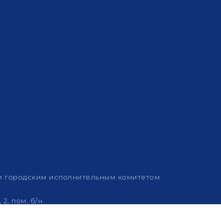
им городским исполнительным комитетом
2, пом. б/н