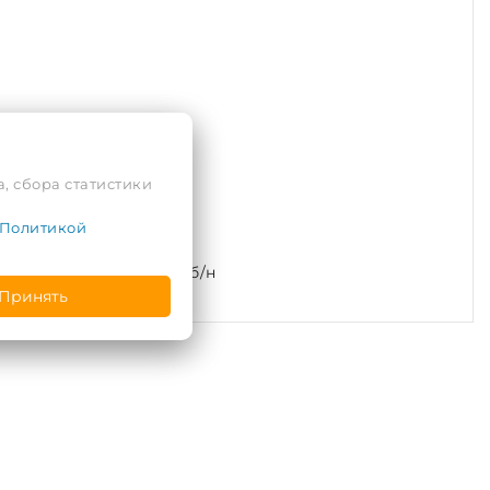
, сбора статистики
Политикой
л. Подгорная, 2, пом. б/н
Принять