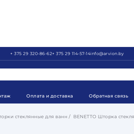
+ 375 29
320-86-62
+ 375 29
114-57-14
info
@arvion.by
нтаж
Оплата и доставка
Обратная связь
орки стеклянные для ванн
BENETTO Шторка стеклян