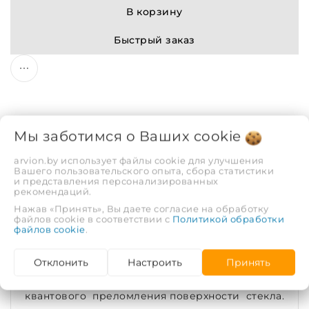
В корзину
Быстрый заказ
Мы заботимся о Ваших
cookie
Описание
Отзывы
arvion.by использует файлы cookie для улучшения
Вашего пользовательского опыта, сбора статистики
и представления персонализированных
рекомендаций.
Стекло прозрачное марки М-1, толщина стекла
Нажав «Принять», Вы даете согласие на обработку
8 мм. Глубокий черный цвет матового
файлов cookie в соответствии с
Политикой обработки
напыления. Каркас из высокоуглеродистой
файлов cookie
.
композиционной стали. Гидрозатворные
Отклонить
Настроить
Принять
элементы соединений. Высоколегированная
сталь в элементах изделия. Технология
квантового преломления поверхности стекла.