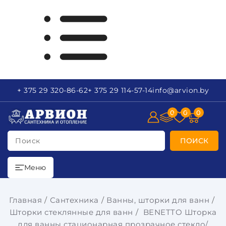
+ 375 29
320-86-62
+ 375 29
114-57-14
info
@arvion.by
0
0
0
Поиск
ПОИСК
Меню
Главная
Сантехника
Ванны, шторки для ванн
Шторки стеклянные для ванн
BENETTO Шторка
для ванны стационарная прозрачное стекло/