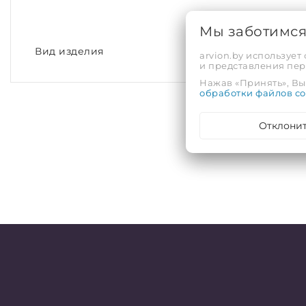
Мы заботимс
Вид изделия
arvion.by использует
и представления пе
Нажав «Принять», Вы 
обработки файлов co
Отклони