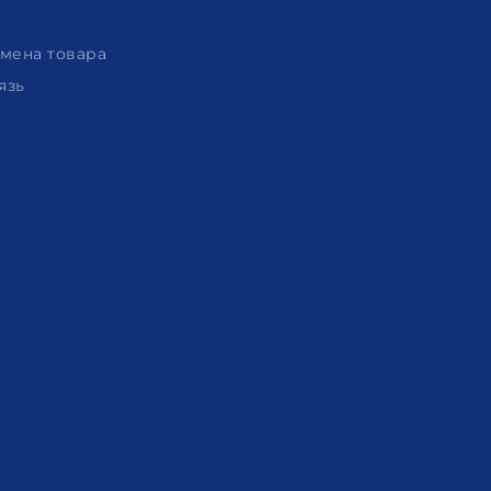
амена товара
язь