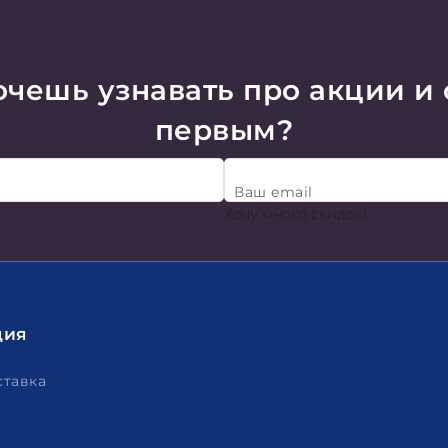
чешь узнавать про акции и
первым?
Ваш email
Хочу много скидок!
ция
ставка