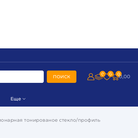
0
0
0
0,00
ПОИСК
Еще
ионарная тонированое стекло/профиль