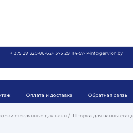
+ 375 29
320-86-62
+ 375 29
114-57-14
info
@arvion.by
нтаж
Оплата и доставка
Обратная связь
орки стеклянные для ванн
Шторка для ванны стац