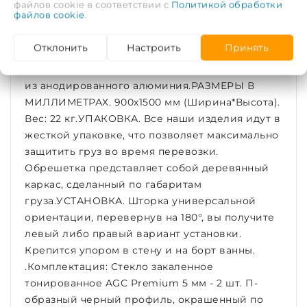
более строгим. В производстве данного
файлов cookie в соответствии с
Политикой обработки
файлов cookie
.
изделия используются материалы только
высокого качества. Витраж из безопасного,
Отклонить
Настроить
Принять
ударопрочного, закаленного стекла AGC
Premium 5 мм, марки М-1, П-образный профиль
из анодированного алюминия.РАЗМЕРЫ В
МИЛЛИМЕТРАХ. 900х1500 мм (Ширина*Высота).
Вес: 22 кг.УПАКОВКА. Все наши изделия идут в
жесткой упаковке, что позволяет максимально
защитить груз во время перевозки.
Обрешетка представляет собой деревянный
каркас, сделанный по габаритам
груза.УСТАНОВКА. Шторка универсальной
ориентации, перевернув на 180°, вы получите
левый либо правый вариант установки.
Крепится упором в стену и на борт ванны.
.Комплектация: Стекло закаленное
тонированное AGC Premium 5 мм - 2 шт. П-
образный черный профиль, окрашенный по