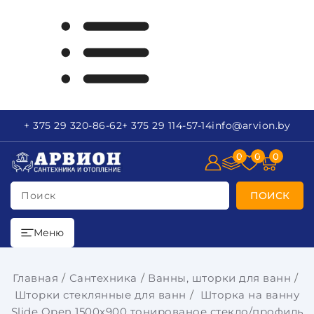
+ 375 29
320-86-62
+ 375 29
114-57-14
info
@arvion.by
0
0
0
Поиск
ПОИСК
Меню
Главная
Сантехника
Ванны, шторки для ванн
Шторки стеклянные для ванн
Шторка на ванну
Slide Open 1500х900 тонированое стекло/профиль