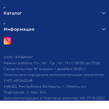
Каталог
Информация
ООО "АРВИОН"
Режим работы:
Пн , Вт , Ср , Чт , Пт c 09:00 до 17:00
Свидетельство № выдано 1 декабря 2020 г.
Гомельским городским исполнительным комитетом
УНП 491342248
246022, Республика Беларусь, г. Гомель, ул.
Подгорная, 2, пом. б/н
Дата регистрации в Торговом реестре РБ: 07.10.2022
Рассмотрение обращений потребителей, телефон