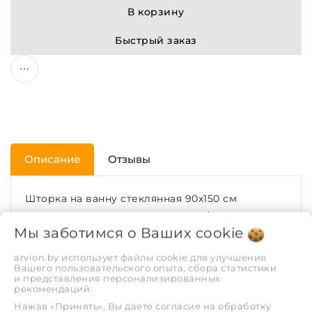
В корзину
Быстрый заказ
Описание
Отзывы
Шторка на ванну стеклянная 90x150 см
раздвижная на монопетле, с профилем
Мы заботимся о Ваших
cookie
черного матового цвета и прозрачным
стеклом. Подходит к классическим
arvion.by использует файлы cookie для улучшения
прямоугольным ваннам любого производителя
Вашего пользовательского опыта, сбора статистики
и представления персонализированных
и устанавливается на борт. Благодаря
рекомендаций.
выдержанному дизайну, ваш интерьер станет
Нажав «Принять», Вы даете согласие на обработку