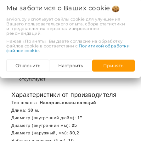
и внутри.
Мы заботимся о Ваших
cookie
Основные преимущества
arvion.by использует файлы cookie для улучшения
Вашего пользовательского опыта, сбора статистики
и представления персонализированных
Материал изделия - (PVC) Поливинилхлорид
рекомендаций.
Нажав «Принять», Вы даете согласие на обработку
Температурный режим эксплуатации -30°С /
файлов cookie в соответствии с
Политикой обработки
+60°С
файлов cookie
.
Рабочее давление 10 (атм)
Отклонить
Настроить
Принять
Вредные вещества (Cd), барий (Ba), свинец (Pb)
отсутствуют
Характеристики от производителя
Тип шланга:
Напорно-всасывающий
Длина:
30 м.
Диаметр (внутренний дюйм):
1"
Диаметр (внутренний мм):
25
Диаметр (наружный, мм):
30,2
Рабочее давление (бар):
10