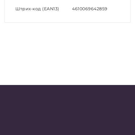
Штрих-код (EAN13)
4610069642859