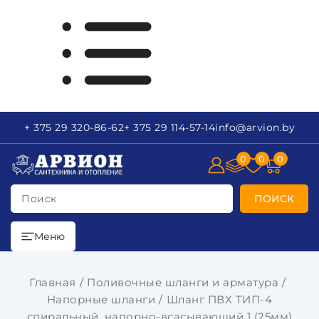
+ 375 29
320-86-62
+ 375 29
114-57-14
info
@arvion.by
0
0
0
Поиск
ПОИСК
Меню
Главная
Поливочные шланги и арматура
Напорные шланги
Шланг ПВХ ТИП-4
спиральный, напорно-всасывающий 1 (25мм)