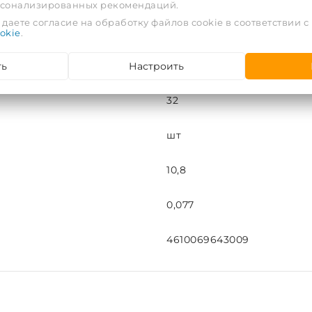
рсонализированных рекомендаций.
даете согласие на обработку файлов cookie в соответствии с
Тип-4
okie
.
ть
Настроить
30
32
шт
10,8
0,077
4610069643009