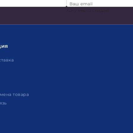
Ваш email
Хочу много скидок!
ция
ставка
амена товара
язь