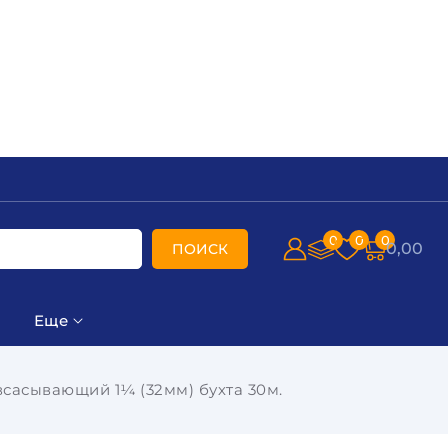
0
0
0
0,00
ПОИСК
Еще
сасывающий 1¼ (32мм) бухта 30м.