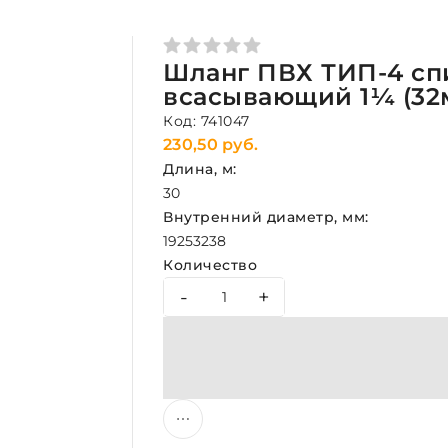
Шланг ПВХ ТИП-4 сп
всасывающий 1¼ (32м
Код: 741047
230,50 руб.
Длина, м:
30
Внутренний диаметр, мм:
19
25
32
38
Количество
-
+