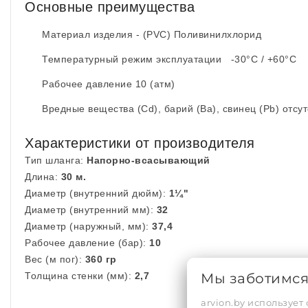
Основные преимущества
Материал изделия - (PVC) Поливинилхлорид
Температурный режим эксплуатации -30°С / +60°С
Рабочее давление 10 (атм)
Вредные вещества (Cd), барий (Ba), свинец (Pb) отсу
Характеристики от производителя
Тип шланга:
Напорно-всасывающий
Длина:
30 м.
Диаметр (внутренний дюйм):
1¼"
Диаметр (внутренний мм):
32
Диаметр (наружный, мм):
37,4
Рабочее давление (бар):
10
Вес (м пог):
360 гр
Мы заботимс
Толщина стенки (мм):
2,7
arvion.by использует