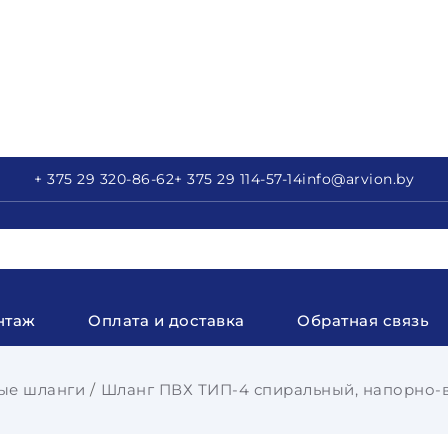
+ 375 29
320-86-62
+ 375 29
114-57-14
info
@arvion.by
нтаж
Оплата и доставка
Обратная связь
ые шланги
Шланг ПВХ ТИП-4 спиральный, напорно-в