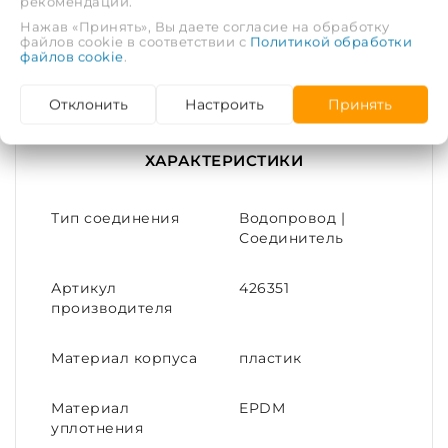
рекомендаций.
Нажав «Принять», Вы даете согласие на обработку
Диаметр трубы: 3/4"
файлов cookie в соответствии с
Политикой обработки
файлов cookie
.
Материал: Пластик
Отклонить
Настроить
Принять
Уплотнения: EPDM-резина
ХАРАКТЕРИСТИКИ
Тип соединения
Водопровод |
Соединитель
Артикул
426351
производителя
Материал корпуса
пластик
Материал
EPDM
уплотнения