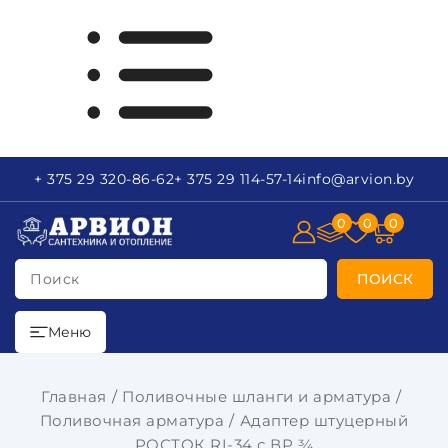
+ 375 29
320-86-62
+ 375 29
114-57-14
info
@arvion.by
0
0
0
Поиск
ПОИСК
Меню
Главная
Поливочные шланги и арматура
Поливочная арматура
Адаптер штуцерный
РОСТОК RI-34 с ВР ¾