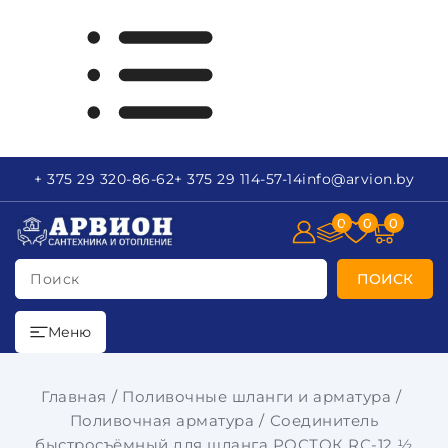
+ 375 29
320-86-62
+ 375 29
114-57-14
info
@arvion.by
0
0
0
Поиск
ПОИСК
Меню
Главная
Поливочные шланги и арматура
Поливочная арматура
Соединитель
быстросъёмный для шланга РОСТОК RС-12 ½