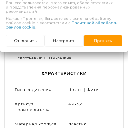
Вашего пользовательского опыта, сбора статистики
подключения шланга с насадкой адаптером
и представления персонализированных
рекомендаций.
переходником или тройником. Трехсторонний
Нажав «Принять», Вы даете согласие на обработку
зажимной механизм надежно фиксирует
файлов cookie в соответствии с
Политикой обработки
соединитель на шланге.
файлов cookie
.
Размер: 1/2"
Отклонить
Настроить
Принять
Материал: Пластик
Уплотнения: EPDM-резина
ХАРАКТЕРИСТИКИ
Тип соединения
Шланг | Фитинг
Артикул
426359
производителя
Материал корпуса
пластик