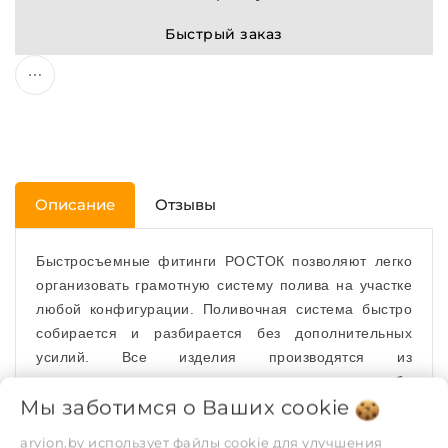
Быстрый заказ
Описание
Отзывы
Быстросъемные фитинги РОСТОК позволяют легко
организовать грамотную систему полива на участке
любой конфигурации. Поливочная система быстро
собирается и разбирается без дополнительных
усилий. Все изделия производятся из
высококачественных материалов и сочетают в себе
Мы заботимся о Ваших
cookie
долговечность, функциональность, доступную цену.
arvion.by использует файлы cookie для улучшения
Соединитель
применяется для быстрого