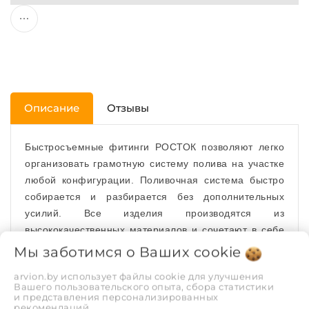
Описание
Отзывы
Быстросъемные фитинги РОСТОК позволяют легко
организовать грамотную систему полива на участке
любой конфигурации. Поливочная система быстро
собирается и разбирается без дополнительных
усилий. Все изделия производятся из
высококачественных материалов и сочетают в себе
долговечность, функциональность, доступную цену.
Мы заботимся о Ваших
cookie
Тройник цанговый
применяется для разветвления
arvion.by использует файлы cookie для улучшения
Вашего пользовательского опыта, сбора статистики
шлангов.
и представления персонализированных
рекомендаций.