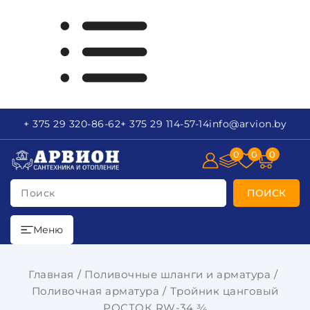
+ 375 29
320-86-62
+ 375 29
114-57-14
info
@arvion.by
0
0
0
Поиск
ПОИСК
Меню
Главная
Поливочные шланги и арматура
Поливочная арматура
Тройник цанговый
РОСТОК RW-34 ¾