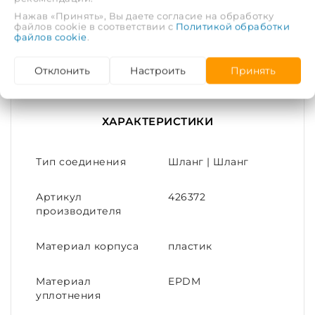
Диаметр 1 шланга: 3/4"
Нажав «Принять», Вы даете согласие на обработку
файлов cookie в соответствии с
Политикой обработки
Диаметр 2 шланга: 3/4"
файлов cookie
.
Диаметр 3 шланга: 3/4"
Отклонить
Настроить
Принять
Материал: Пластик
ХАРАКТЕРИСТИКИ
Тип соединения
Шланг | Шланг
Артикул
426372
производителя
Материал корпуса
пластик
Материал
EPDM
уплотнения