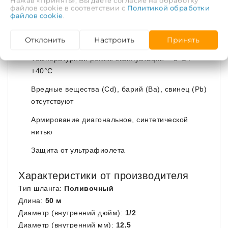
Нажав «Принять», Вы даете согласие на обработку
файлов cookie в соответствии с
Политикой обработки
файлов cookie
.
Основные преимущества
Отклонить
Настроить
Принять
Материал изделия - (PVC) Поливинилхлорид
Температурный режим эксплуатации -5°С /
+40°С
Вредные вещества (Cd), барий (Ba), свинец (Pb)
отсутствуют
Армирование диагональное, синтетической
нитью
Защита от ультрафиолета
Характеристики от производителя
Тип шланга:
Поливочный
Длина:
50 м
Диаметр (внутренний дюйм):
1/2
Диаметр (внутренний мм):
12,5