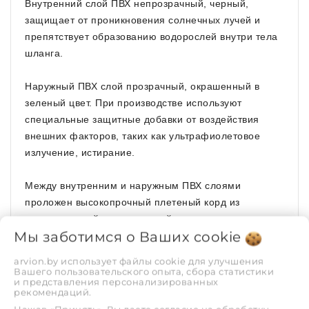
Внутренний слой ПВХ непрозрачный, черный,
защищает от проникновения солнечных лучей и
препятствует образованию водорослей внутри тела
шланга.
Наружный ПВХ слой прозрачный, окрашенный в
зеленый цвет. При производстве используют
специальные защитные добавки от воздействия
внешних факторов, таких как ультрафиолетовое
излучение, истирание.
Между внутренним и наружным ПВХ слоями
проложен высокопрочный плетеный корд из
высокопрочной синтетической нити.
Мы заботимся о Ваших
cookie
Благодаря повышенным качественным показателям
arvion.by использует файлы cookie для улучшения
этот вид шланга имеет более высокие
Вашего пользовательского опыта, сбора статистики
и представления персонализированных
эксплуатационные характеристики (не заламывается
рекомендаций.
и не перегибается).