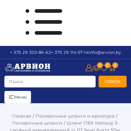
+ 375 29
320-86-62
+ 375 29
114-57-14
info
@arvion.by
0
0
0
Поиск
ПОИСК
Меню
Главная
Поливочные шланги и арматура
Поливочные шланги
Шланг ПВХ Метеор 3-
слойный армированный ½ (12,5мм) бухта 50м.