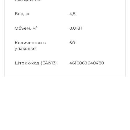
Вес, кг
4,5
Объем, м³
0,0181
Количество в
60
упаковке
Штрих-код (EAN13)
4610069640480